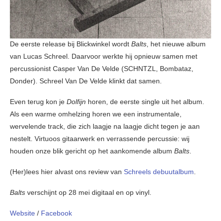
De eerste release bij Blickwinkel wordt
Balts
, het nieuwe album
van Lucas Schreel. Daarvoor werkte hij opnieuw samen met
percussionist Casper Van De Velde (SCHNTZL, Bombataz,
Donder). Schreel Van De Velde klinkt dat samen.
Even terug kon je
Dolfijn
horen, de eerste single uit het album.
Als een warme omhelzing horen we een instrumentale,
wervelende track, die zich laagje na laagje dicht tegen je aan
nestelt. Virtuoos gitaarwerk en verrassende percussie: wij
houden onze blik gericht op het aankomende album
Balts
.
(Her)lees hier alvast ons review van
Schreels debuutalbum
.
Balts
verschijnt op 28 mei digitaal en op vinyl.
Website
/
Facebook