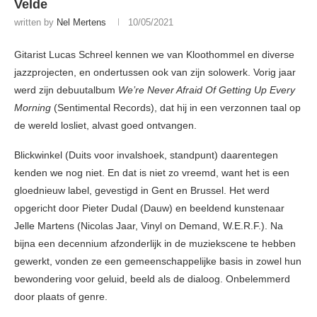
Velde
written by
Nel Mertens
10/05/2021
Gitarist Lucas Schreel kennen we van Kloothommel en diverse
jazzprojecten, en ondertussen ook van zijn solowerk. Vorig jaar
werd zijn debuutalbum
We’re Never Afraid Of Getting Up Every
Morning
(Sentimental Records), dat hij in een verzonnen taal op
de wereld losliet, alvast goed ontvangen.
Blickwinkel (Duits voor invalshoek, standpunt) daarentegen
kenden we nog niet. En dat is niet zo vreemd, want het is een
gloednieuw label, gevestigd in Gent en Brussel. Het werd
opgericht door Pieter Dudal (Dauw) en beeldend kunstenaar
Jelle Martens (Nicolas Jaar, Vinyl on Demand, W.E.R.F.). Na
bijna een decennium afzonderlijk in de muziekscene te hebben
gewerkt, vonden ze een gemeenschappelijke basis in zowel hun
bewondering voor geluid, beeld als de dialoog. Onbelemmerd
door plaats of genre.