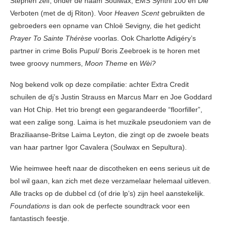
Stephen zelf, onder de naam Soulwax, EMS Synthi 100 en Die
Verboten (met de dj Riton). Voor
Heaven Scent
gebruikten de
gebroeders een opname van Chloë Sevigny, die het gedicht
Prayer To Sainte Thérèse
voorlas. Ook Charlotte Adigéry’s
partner in crime Bolis Pupul/ Boris Zeebroek is te horen met
twee groovy nummers,
Moon Theme
en
Wèi?
Nog bekend volk op deze compilatie: achter Extra Credit
schuilen de dj’s Justin Strauss en Marcus Marr en Joe Goddard
van Hot Chip. Het trio brengt een gegarandeerde “floorfiller”,
wat een zalige song. Laima is het muzikale pseudoniem van de
Braziliaanse-Britse Laima Leyton, die zingt op de zwoele beats
van haar partner Igor Cavalera (Soulwax en Sepultura).
Wie heimwee heeft naar de discotheken en eens serieus uit de
bol wil gaan, kan zich met deze verzamelaar helemaal uitleven.
Alle tracks op de dubbel cd (of drie lp’s) zijn heel aanstekelijk.
Foundations
is dan ook de perfecte soundtrack voor een
fantastisch feestje.