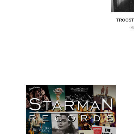
TROOST 
06