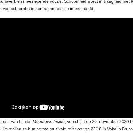
rumwerk en meeslepende vocals. Schoonheid wordt in traagheid met 
 wat achterblijft is een rakende stilte in ons hoofd.
lbum van Limite,
Mountains Inside
, verschijnt op 20 november 2020 bij
Live stellen ze hun eerste muzikale reis voor op 22/10 in Volta in Bruss