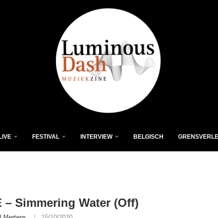
LIVE
FESTIVAL
INTERVIEW
BELGISCH
GRENSVERL
 – Simmering Water (Off)
l Mertens
15/10/2020