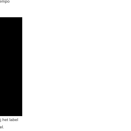
tempo
 het label
el.