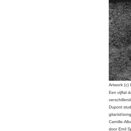
Artwork (c
Een vijftal
verschillen
Dupont stud
gitarist/so
Camille-Alb
door Emil Sp