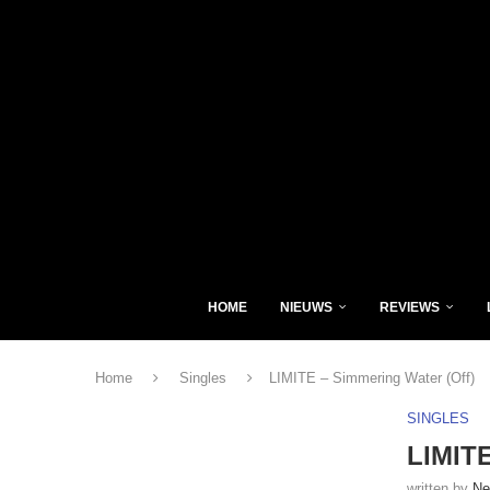
HOME
NIEUWS
REVIEWS
Home
Singles
LIMITE – Simmering Water (Off)
SINGLES
LIMITE
written by
Ne