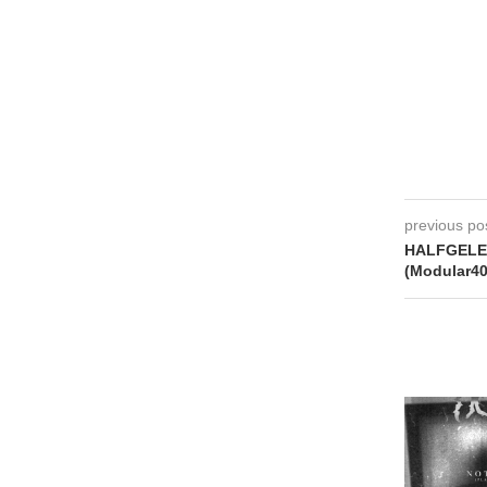
previous po
HALFGELEI
(Modular40