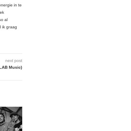
nergie in te
iek
so al
l ik graag
next post
LAB Music)