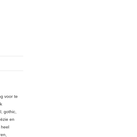
ng voor te
ik
, gothic,
oëzie en
 heel
ren,