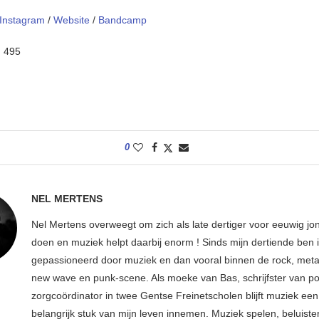
Instagram
/
Website
/
Bandcamp
:
495
0
NEL MERTENS
Nel Mertens overweegt om zich als late dertiger voor eeuwig jo
doen en muziek helpt daarbij enorm ! Sinds mijn dertiende ben 
gepassioneerd door muziek en dan vooral binnen de rock, metal
new wave en punk-scene. Als moeke van Bas, schrijfster van p
zorgcoördinator in twee Gentse Freinetscholen blijft muziek een
belangrijk stuk van mijn leven innemen. Muziek spelen, beluiste