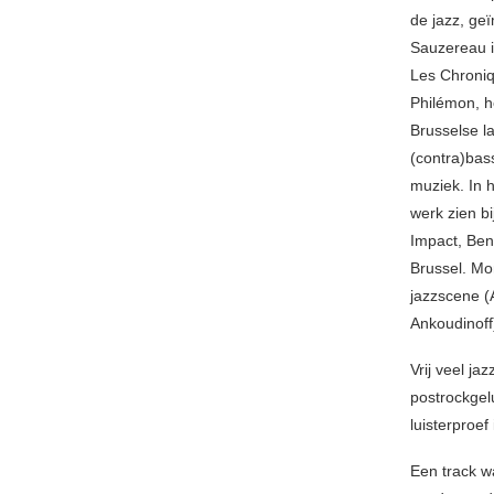
de jazz, geï
Sauzereau i
Les Chroniqu
Philémon, h
Brusselse la
(contra)bass
muziek. In 
werk zien b
Impact, Ben
Brussel. Mo
jazzscene (
Ankoudinoff
Vrij veel j
postrockgel
luisterproe
Een track w