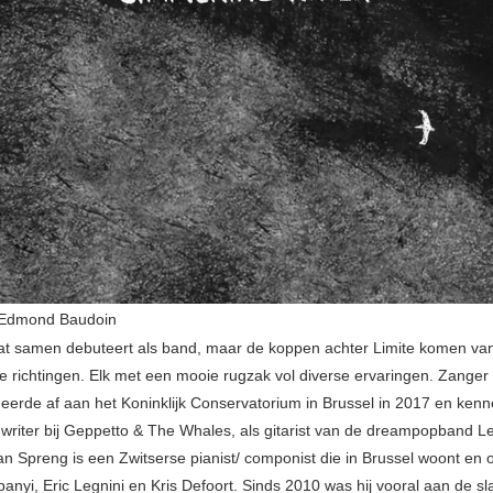
) Edmond Baudoin
 dat samen debuteert als band, maar de koppen achter Limite komen van
de richtingen. Elk met een mooie rugzak vol diverse ervaringen. Zange
eerde af aan het Koninklijk Conservatorium in Brussel in 2017 en kenn
ngwriter bij Geppetto & The Whales, als gitarist van de dreampopband L
an Spreng is een Zwitserse pianist/ componist die in Brussel woont en o
anyi, Eric Legnini en Kris Defoort. Sinds 2010 was hij vooral aan de s