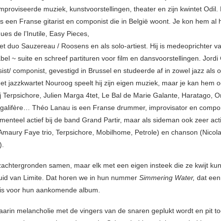
mproviseerde muziek, kunstvoorstellingen, theater en zijn kwintet Odil
s een Franse gitarist en componist die in België woont. Je kon hem al h
es de l’Inutile, Easy Pieces,
et duo Sauzereau / Roosens en als solo-artiest. Hij is medeoprichter v
bel ~ suite en schreef partituren voor film en dansvoorstellingen. Jord
ist/ componist, gevestigd in Brussel en studeerde af in zowel jazz als 
het jazzkwartet Nouroog speelt hij zijn eigen muziek, maar je kan hem 
ij Terpsichore, Julien Marga 4tet, Le Bal de Marie Galante, Haratago,
galifère… Théo Lanau is een Franse drummer, improvisator en componi
menteel actief bij de band Grand Partir, maar als sideman ook zeer acti
Amaury Faye trio, Terpsichore, Mobilhome, Petrole) en chanson (Nicol
).
azzachtergronden samen, maar elk met een eigen insteek die ze kwijt ku
uid van Limite. Dat horen we in hun nummer
Simmering Water,
dat een
f is voor hun aankomende album.
aarin melancholie met de vingers van de snaren geplukt wordt en pit 