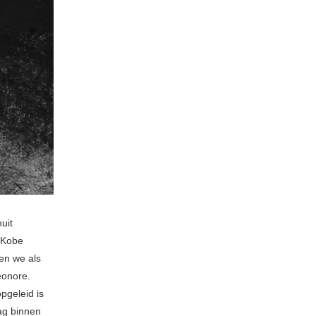
uit
r Kobe
en we als
eonore.
pgeleid is
lag binnen