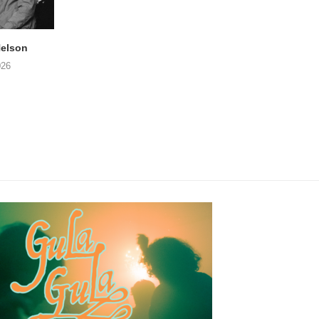
elson
ANDRIES BOONE –
FÄM – Better Late 
Lamprohiza Splendidula
Never
026
(Trad Records)
02/08/2026
03/08/2026