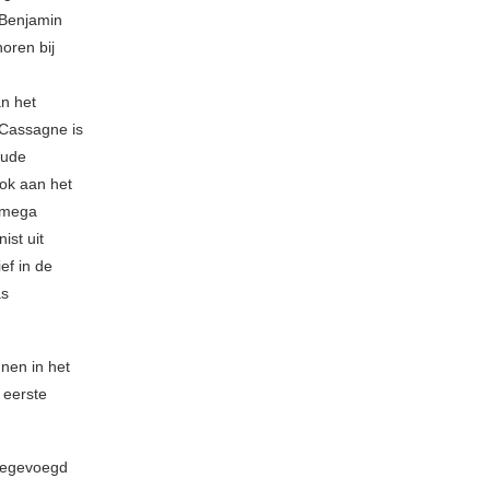
. Benjamin
oren bij
an het
i Cassagne is
oude
ook aan het
 Omega
st uit
ef in de
as
nnen in het
 eerste
toegevoegd