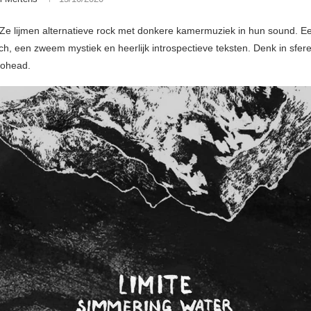
. Ze lijmen alternatieve rock met donkere kamermuziek in hun sound. Een
ch, een zweem mystiek en heerlijk introspectieve teksten. Denk in sfe
iohead.