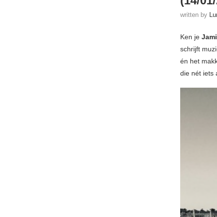
(14/01
written by
Lu
Ken je
Jam
schrijft muz
én het makke
die nét iets