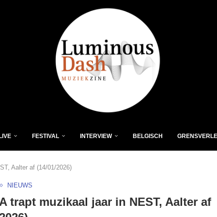
LIVE
FESTIVAL
INTERVIEW
BELGISCH
GRENSVERL
ST, Aalter af (14/01/2026)
NIEUWS
 trapt muzikaal jaar in NEST, Aalter af