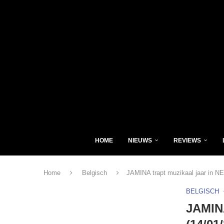
HOME
NIEUWS
REVIEWS
Home
Belgisch
JAMINA trapt muzikaal jaar in NE
BELGISCH
JAMINA