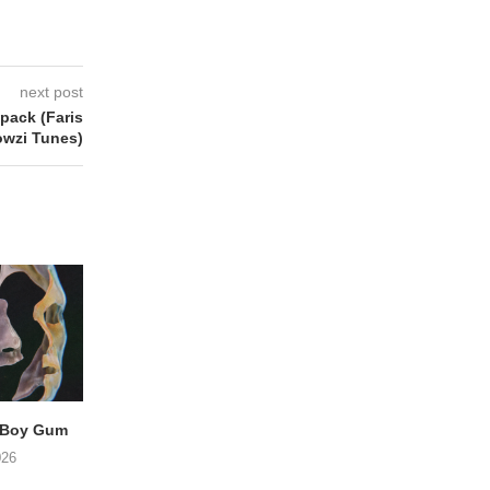
next post
ack (Faris
owzi Tunes)
 Boy Gum
Vijf keer talent in
BERGAF met SWEL
Buurtkroeg MosCow
het podium
026
05/08/2026
05/08/2026