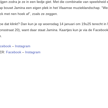
ijgen zodra je ze in een liedje giet. Met die combinatie van speelsheid 
p bouwt Jamina een eigen plek in het Vlaamse muzieklandschap. “W
ock met nen hoek af”, zoals ze zeggen.
e dat klinkt? Dan kun je op woensdag 14 januari om 19u25 terecht in 
tionsstraat 20), want daar staat Jamina. Kaartjes kun je via de Faceboo
n.
cebook
–
Instagram
ER:
Facebook
–
Instagram