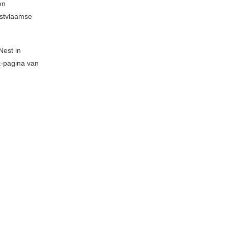
en
estvlaamse
Nest in
k-pagina van