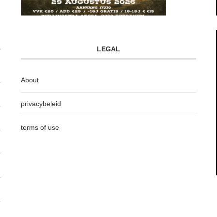
LEGAL
About
privacybeleid
terms of use