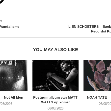
st
 Vandalisme
LIEN SCHOETERS – Backp
Records/ K
YOU MAY ALSO LIKE
– Not All Men
Postuum album van MATT
NOAH TATE –
WATTS op komst
/08/2026
06/08/2
06/08/2026