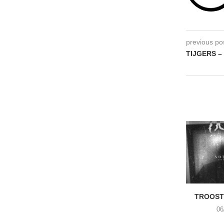
previous po
TIJGERS –
TROOST 
06