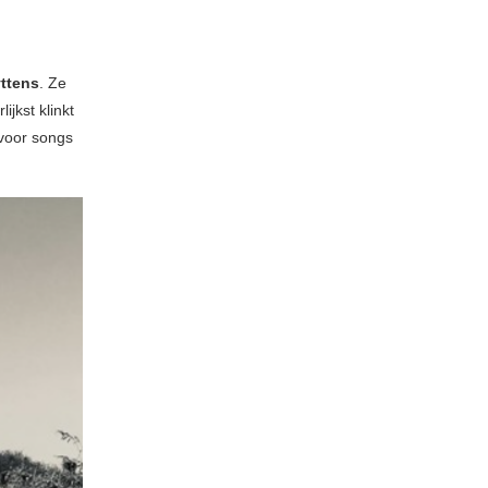
ttens
. Ze
jkst klinkt
 voor songs