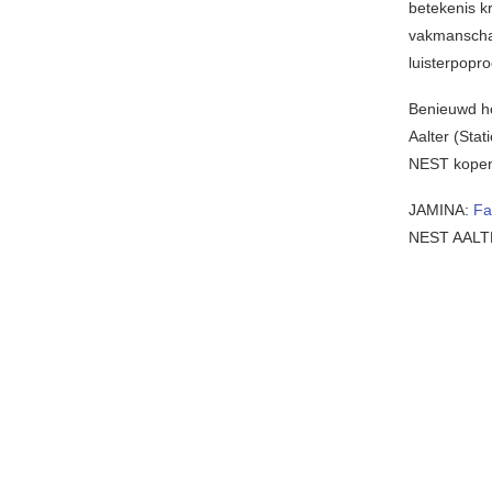
betekenis kr
vakmanscha
luisterpopr
Benieuwd ho
Aalter (Sta
NEST kope
JAMINA:
Fa
NEST AALT