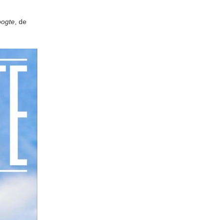
oogte
, de