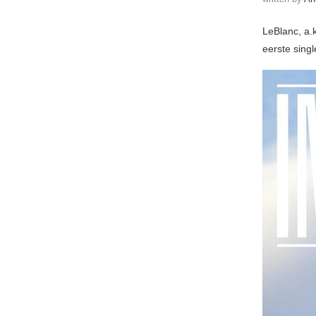
LeBlanc, a.k
eerste singl