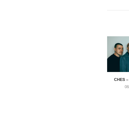
CHES –
08