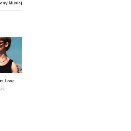
ony Music)
ss Love
TROOST – Not All Men
NOAH TATE – Boy
026
06/08/2026
06/08/2026