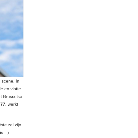
 scene. In
le en vlotte
t Brusselse
e77
, werkt
te zal zijn.
uis…).