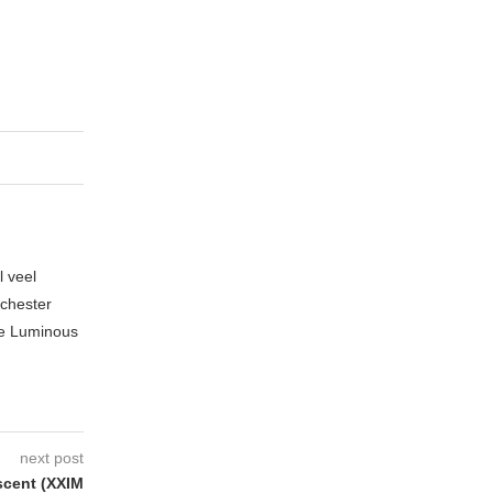
l veel
nchester
te Luminous
next post
cent (XXIM