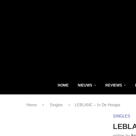
HOME
NIEUWS
REVIEWS
Home
Singles
LEBLANC – In De Hoogte
SINGLES
LEBLA
written by
An