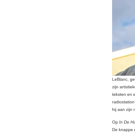
LeBlanc, ge
zijn artisti
teksten en 
radiostatio
hij aan zijn
Op
In De H
De knappe c