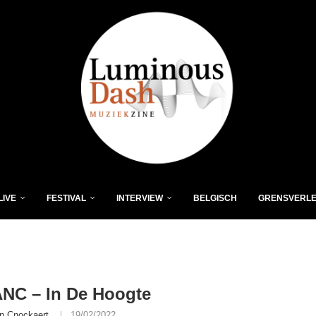
LIVE
FESTIVAL
INTERVIEW
BELGISCH
GRENSVERL
NC – In De Hoogte
n Cnockaert
19/02/2022