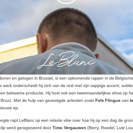
boren en getogen in Brussel, is een opkomende rapper in de Belgische
eke werk onderscheidt hij zich van de rest met zijn sappige accent, subtie
een bekwame productie. Hij host ook een tweemaandelijkse show op he
n Bruzz. Met de hulp van gevestigde artiesten zoals
Fele Flingue
van
l
 nieuwe ep.
oogte
rapt LeBlanc op een relaxte vibe over hoe hij op een dag de groots
lip werd geregisseerd door
Timo Vergauwen
(Berry, Roedel, Luie Lo