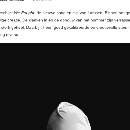
schijnt
We Fought
, de nieuwe song en clip van Larssen. Binnen het gen
vige creatie. De klanken in en de opbouw van het nummer zijn verrass
sterk geheel. Daarbij tilt een goed gekalibreerde en emotievolle stem
og niveau.