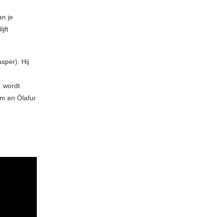
an je
jft
sper). Hij
. wordt
hm en Ólafur