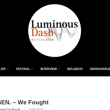
LIVE
FESTIVAL
INTERVIEW
BELGISCH
GRENSVERL
EN. – We Fought
nnet De Bondt
24/06/2021