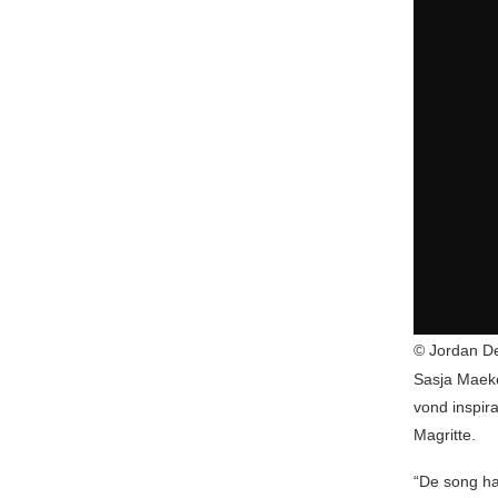
© Jordan D
Sasja Maeke
vond inspira
Magritte.
“De song han