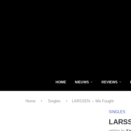
HOME
NIEUWS
REVIEWS
Home
Singles
LARSSEN. – We Fought
SINGLES
LARSS
written by
Ke