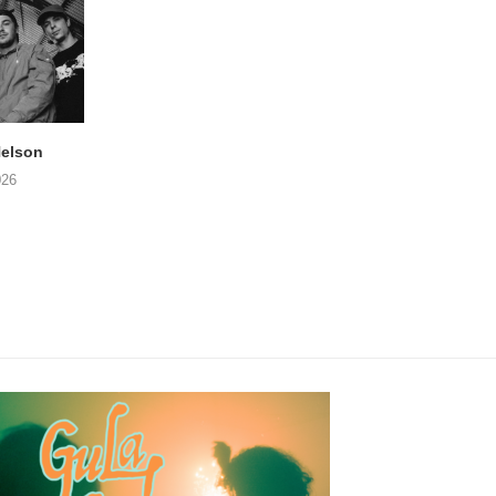
elson
ANDRIES BOONE –
FÄM – Better Late 
Lamprohiza Splendidula
Never
026
(Trad Records)
02/08/2026
03/08/2026