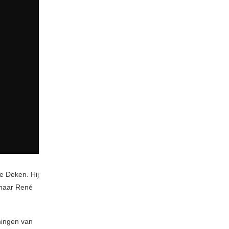
e Deken. Hij
enaar René
omingen van