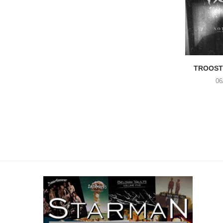
TROOST 
06