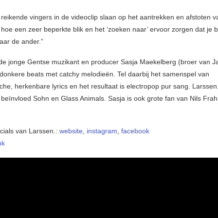
reikende vingers in de videoclip slaan op het aantrekken en afstoten v
 hoe een zeer beperkte blik en het ‘zoeken naar’ ervoor zorgen dat je bli
aar de ander.”
 de jonge Gentse muzikant en producer Sasja Maekelberg (broer van Ja
donkere beats met catchy melodieën. Tel daarbij het samenspel van
che, herkenbare lyrics en het resultaat is electropop pur sang. Larssen
beïnvloed Sohn en Glass Animals. Sasja is ook grote fan van Nils Fra
ocials van Larssen.:
website
,
instagram
,
facebook
nk