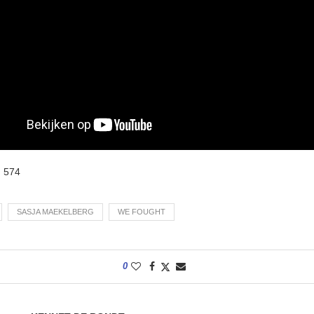
:
574
SASJA MAEKELBERG
WE FOUGHT
0