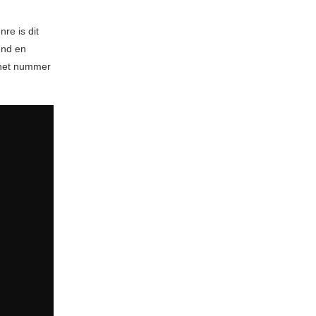
re is dit
end en
 het nummer