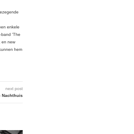
 gezegende
geen enkele
n-band 'The
k en new
 kunnen hem
next post
 Nachthuis