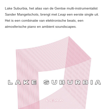
Lake Suburbia, het alias van de Gentse multi-instrumentalist
Sander Mangelschots, brengt met
Leap
een eerste single uit.
Het is een combinatie van elektronische beats, een
atmosferische piano en ambient soundscapes.