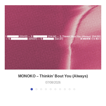
MONOKO – Thinkin’ Bout You (Always)
07/08/2026