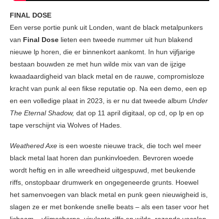
FINAL DOSE
Een verse portie punk uit Londen, want de black metalpunkers
van
Final Dose
lieten een tweede nummer uit hun blakend
nieuwe lp horen, die er binnenkort aankomt. In hun vijfjarige
bestaan bouwden ze met hun wilde mix van van de ijzige
kwaadaardigheid van black metal en de rauwe, compromisloze
kracht van punk al een fikse reputatie op. Na een demo, een ep
en een volledige plaat in 2023, is er nu dat tweede album
Under
The Eternal Shadow,
dat op 11 april digitaal, op cd, op lp en op
tape verschijnt via Wolves of Hades.
Weathered Axe
is een woeste nieuwe track, die toch wel meer
black metal laat horen dan punkinvloeden. Bevroren woede
wordt heftig en in alle wreedheid uitgespuwd, met beukende
riffs, onstopbaar drumwerk en ongegeneerde grunts. Hoewel
het samenvoegen van black metal en punk geen nieuwigheid is,
slagen ze er met bonkende snelle beats – als een taser voor het
lichaam – vlijmscherpe, virulente riffs en wilde, razende vocalen