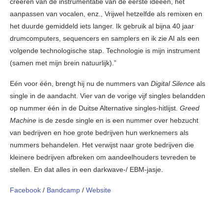
creëren van de instrumentatie van de eerste ideeën, het
aanpassen van vocalen, enz., Vrijwel hetzelfde als remixen en
het duurde gemiddeld iets langer. Ik gebruik al bijna 40 jaar
drumcomputers, sequencers en samplers en ik zie AI als een
volgende technologische stap. Technologie is mijn instrument
(samen met mijn brein natuurlijk).”
Eén voor één, brengt hij nu de nummers van
Digital Silence
als
single in de aandacht. Vier van de vorige vijf singles belandden
op nummer één in de Duitse Alternative singles-hitlijst.
Greed
Machine
is ​de zesde single en is een nummer over hebzucht
van bedrijven en hoe grote bedrijven hun werknemers als
nummers behandelen. Het verwijst naar grote bedrijven die
kleinere bedrijven afbreken om aandeelhouders tevreden te
stellen. En dat alles in een darkwave-/ EBM-jasje.
Facebook
/
Bandcamp
/
Website