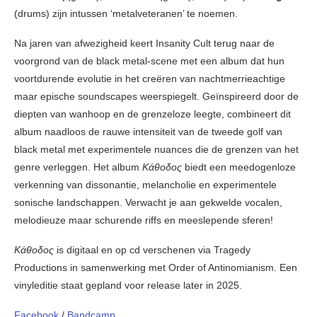
(drums) zijn intussen ‘metalveteranen’ te noemen.
Na jaren van afwezigheid keert Insanity Cult terug naar de
voorgrond van de black metal-scene met een album dat hun
voortdurende evolutie in het creëren van nachtmerrieachtige
maar epische soundscapes weerspiegelt. Geïnspireerd door de
diepten van wanhoop en de grenzeloze leegte, combineert dit
album naadloos de rauwe intensiteit van de tweede golf van
black metal met experimentele nuances die de grenzen van het
genre verleggen. Het album
Κάθοδος
biedt een meedogenloze
verkenning van dissonantie, melancholie en experimentele
sonische landschappen. Verwacht je aan gekwelde vocalen,
melodieuze maar schurende riffs en meeslepende sferen!
Κάθοδος
is digitaal en op cd verschenen via Tragedy
Productions in samenwerking met Order of Antinomianism. Een
vinyleditie staat gepland voor release later in 2025.
Facebook
/
Bandcamp