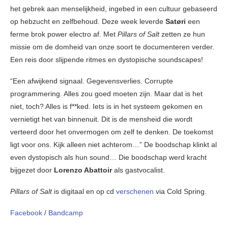
het gebrek aan menselijkheid, ingebed in een cultuur gebaseerd
op hebzucht en zelfbehoud. Deze week leverde
Satøri
een
ferme brok power electro af. Met
Pillars of Salt
zetten ze hun
missie om de domheid van onze soort te documenteren verder.
Een reis door slijpende ritmes en dystopische soundscapes!
“Een afwijkend signaal. Gegevensverlies. Corrupte
programmering. Alles zou goed moeten zijn. Maar dat is het
niet, toch? Alles is f**ked. Iets is in het systeem gekomen en
vernietigt het van binnenuit. Dit is de mensheid die wordt
verteerd door het onvermogen om zelf te denken. De toekomst
ligt voor ons. Kijk alleen niet achterom…” De boodschap klinkt al
even dystopisch als hun sound… Die boodschap werd kracht
bijgezet door
Lorenzo Abattoir
als gastvocalist.
Pillars of Salt
is digitaal en op cd
verschenen
via Cold Spring.
Facebook
/
Bandcamp