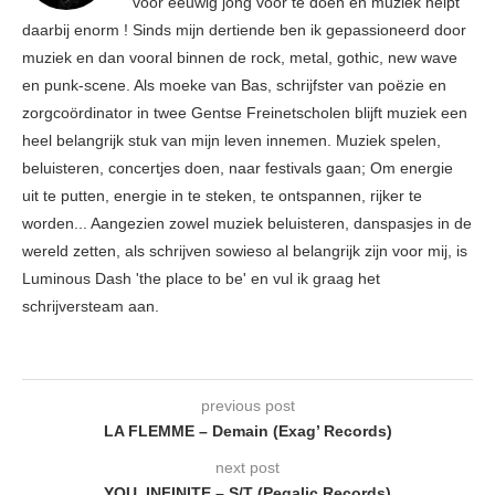
voor eeuwig jong voor te doen en muziek helpt
daarbij enorm ! Sinds mijn dertiende ben ik gepassioneerd door
muziek en dan vooral binnen de rock, metal, gothic, new wave
en punk-scene. Als moeke van Bas, schrijfster van poëzie en
zorgcoördinator in twee Gentse Freinetscholen blijft muziek een
heel belangrijk stuk van mijn leven innemen. Muziek spelen,
beluisteren, concertjes doen, naar festivals gaan; Om energie
uit te putten, energie in te steken, te ontspannen, rijker te
worden... Aangezien zowel muziek beluisteren, danspasjes in de
wereld zetten, als schrijven sowieso al belangrijk zijn voor mij, is
Luminous Dash 'the place to be' en vul ik graag het
schrijversteam aan.
previous post
LA FLEMME – Demain (Exag’ Records)
next post
YOU, INFINITE – S/T (Pegalic Records)