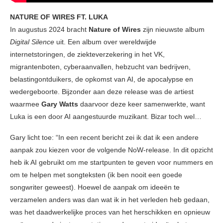
NATURE OF WIRES FT. LUKA
In augustus 2024 bracht
Nature of Wires
zijn nieuwste album
Digital Silence
uit. Een album over wereldwijde
internetstoringen, de ziekteverzekering in het VK,
migrantenboten, cyberaanvallen, hebzucht van bedrijven,
belastingontduikers, de opkomst van AI, de apocalypse en
wedergeboorte. Bijzonder aan deze release was de artiest
waarmee
Gary
Watts
daarvoor deze keer samenwerkte, want
Luka is een door AI aangestuurde muzikant. Bizar toch wel…
Gary licht toe: “In een recent bericht zei ik dat ik een andere
aanpak zou kiezen voor de volgende NoW-release. In dit opzicht
heb ik AI gebruikt om me startpunten te geven voor nummers en
om te helpen met songteksten (ik ben nooit een goede
songwriter geweest). Hoewel de aanpak om ideeën te
verzamelen anders was dan wat ik in het verleden heb gedaan,
was het daadwerkelijke proces van het herschikken en opnieuw