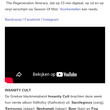
The Regeneration Itinerary
, dat op 23 mei digitaal, op cd en op
vinyl verschijnt via Season Of Mist.
Voorbestellen
kan reeds.
Bandcamp
/
Facebook
/
Instagram
INSANITY CULT
De Griekse blackmetaband
Insanity Cult
brachten deze week
hun vierde album
Κάθοδος
(
Kathodos
) uit.
Sacrilegious
(zang),
Έκπτωτος
(gitaar),
Neshamah
(gitaar),
Buer
(bas) en
Fog