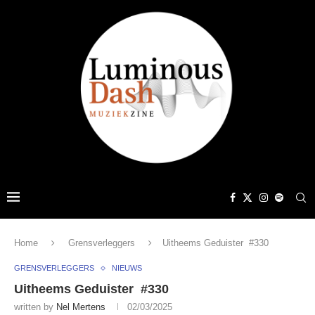
Home
Grensverleggers
Uitheems Geduister #330
GRENSVERLEGGERS
NIEUWS
Uitheems Geduister #330
written by
Nel Mertens
02/03/2025