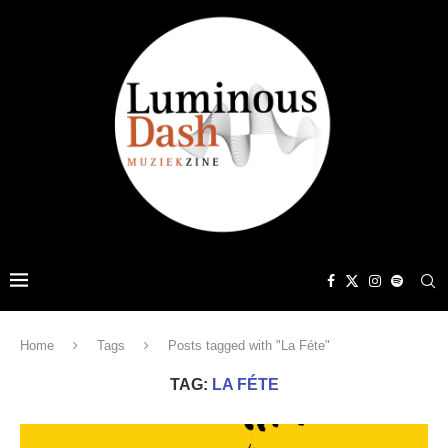
Home
Tags
Posts tagged with "La Féte"
TAG:
LA FÉTE