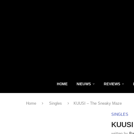
HOME
NIEUWS
REVIEWS
Home
Singles
KUUSI – The Sneaky Maze
SINGLES
KUUSI
written by
Ba