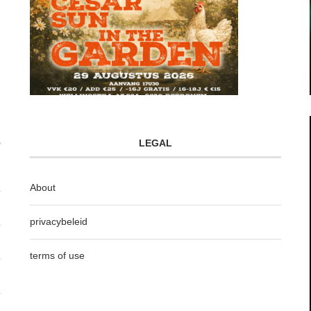
LEGAL
About
privacybeleid
terms of use