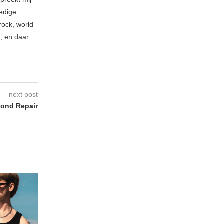
ledige
rock, world
n, en daar
next post
yond Repair