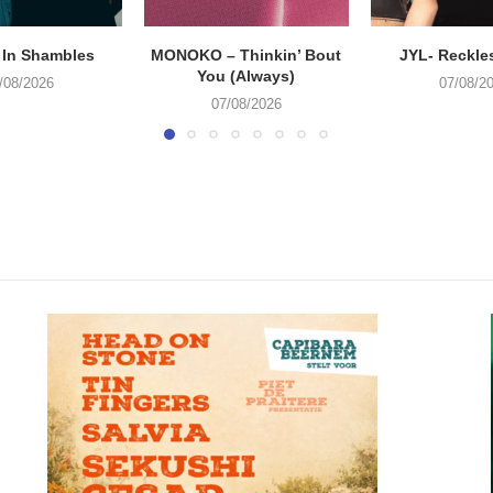
 In Shambles
MONOKO – Thinkin’ Bout
JYL- Reckle
You (Always)
/08/2026
07/08/2
07/08/2026