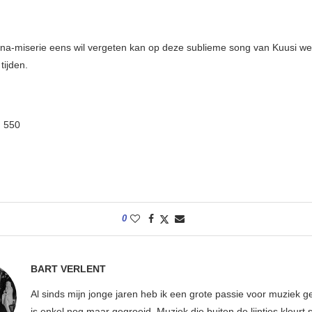
na-miserie eens wil vergeten kan op deze sublieme song van Kuusi 
tijden.
:
550
0
BART VERLENT
Al sinds mijn jonge jaren heb ik een grote passie voor muziek g
is enkel nog maar gegroeid. Muziek die buiten de lijntjes kleurt 