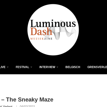
LIVE
FESTIVAL
INTERVIEW
BELGISCH
GRENSVERL
 – The Sneaky Maze
rt Verlent
04/02/2021