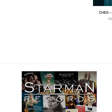
CHES –
08