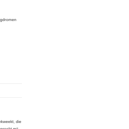
wegdromen
ekweekt, die
spreekt mij