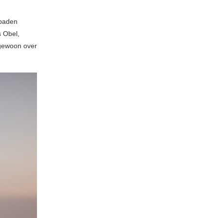
 paden
s Obel,
 gewoon over