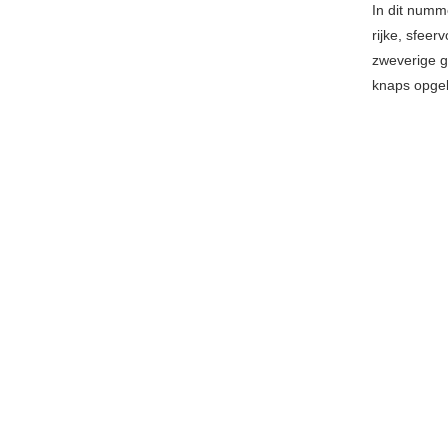
In dit numm
rijke, sfeer
zweverige g
knaps opge