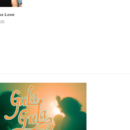
ss Love
TROOST – Not All Men
NOAH TATE – Boy
026
06/08/2026
06/08/2026