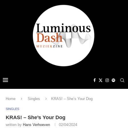
Home
Singles
KRAS! – She’s Your Dog
SINGLES
KRAS! – She’s Your Dog
written by
Hans Verhoeven
02/04/2024