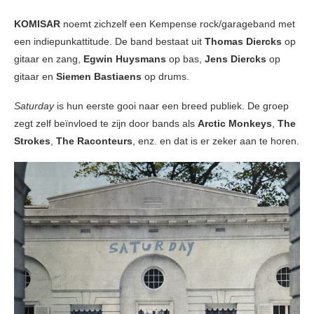
KOMISAR
noemt zichzelf een Kempense rock/garageband met
een indiepunkattitude. De band bestaat uit
Thomas Diercks
op
gitaar en zang,
Egwin Huysmans
op bas,
Jens Diercks
op
gitaar en
Siemen Bastiaens
op drums.
Saturday
is hun eerste gooi naar een breed publiek. De groep
zegt zelf beïnvloed te zijn door bands als
Arctic Monkeys
,
The
Strokes
,
The Raconteurs
, enz. en dat is er zeker aan te horen.