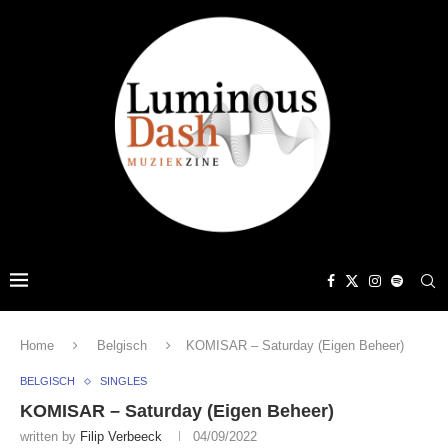
Home
Belgisch
KOMISAR – Saturday (Eigen Beheer)
BELGISCH
SINGLES
KOMISAR – Saturday (Eigen Beheer)
written by
Filip Verbeeck
04/09/2022