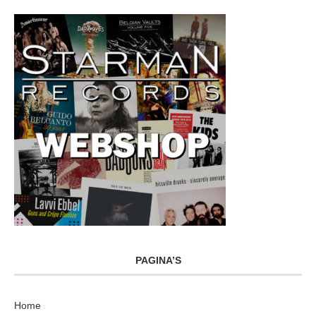
PAGINA’S
Home