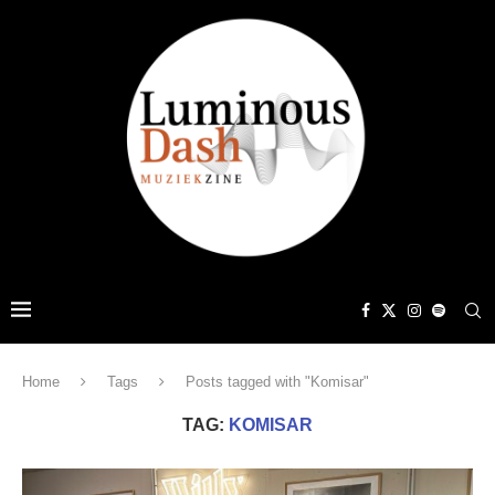
Home
Tags
Posts tagged with "Komisar"
TAG:
KOMISAR