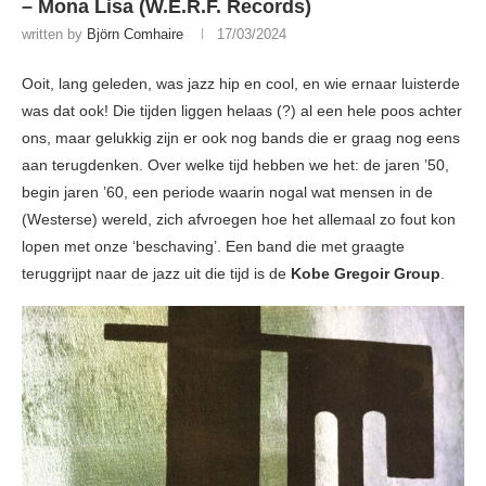
– Mona Lisa (W.E.R.F. Records)
written by
Björn Comhaire
17/03/2024
Ooit, lang geleden, was jazz hip en cool, en wie ernaar luisterde
was dat ook! Die tijden liggen helaas (?) al een hele poos achter
ons, maar gelukkig zijn er ook nog bands die er graag nog eens
aan terugdenken. Over welke tijd hebben we het: de jaren ’50,
begin jaren ’60, een periode waarin nogal wat mensen in de
(Westerse) wereld, zich afvroegen hoe het allemaal zo fout kon
lopen met onze ‘beschaving’. Een band die met graagte
teruggrijpt naar de jazz uit die tijd is de
Kobe Gregoir Group
.