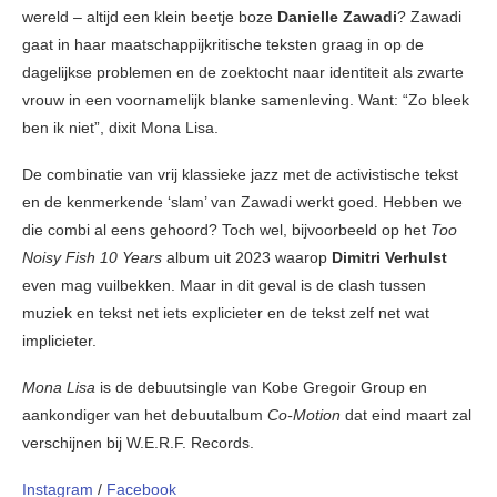
wereld – altijd een klein beetje boze
Danielle Zawadi
? Zawadi
gaat in haar maatschappijkritische teksten graag in op de
dagelijkse problemen en de zoektocht naar identiteit als zwarte
vrouw in een voornamelijk blanke samenleving. Want: “Zo bleek
ben ik niet”, dixit Mona Lisa.
De combinatie van vrij klassieke jazz met de activistische tekst
en de kenmerkende ‘slam’ van Zawadi werkt goed. Hebben we
die combi al eens gehoord? Toch wel, bijvoorbeeld op het
Too
Noisy Fish 10 Years
album uit 2023 waarop
Dimitri Verhulst
even mag vuilbekken. Maar in dit geval is de clash tussen
muziek en tekst net iets explicieter en de tekst zelf net wat
implicieter.
Mona Lisa
is de debuutsingle van Kobe Gregoir Group en
aankondiger van het debuutalbum
Co-Motion
dat eind maart zal
verschijnen bij W.E.R.F. Records.
Instagram
/
Facebook