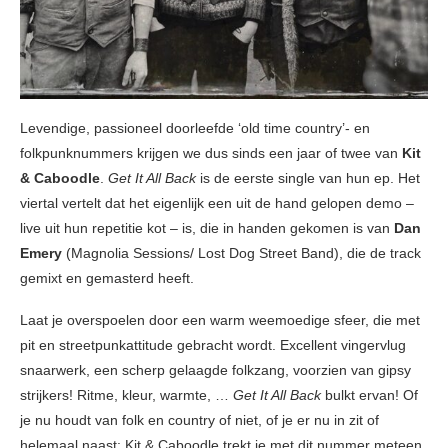
Levendige, passioneel doorleefde ‘old time country’- en
folkpunknummers krijgen we dus sinds een jaar of twee van
Kit
& Caboodle
.
Get It All Back
is de eerste single van hun ep. Het
viertal vertelt dat het eigenlijk een uit de hand gelopen demo –
live uit hun repetitie kot – is, die in handen gekomen is van
Dan
Emery
(Magnolia Sessions/ Lost Dog Street Band), die de track
gemixt en gemasterd heeft.
Laat je overspoelen door een warm weemoedige sfeer, die met
pit en streetpunkattitude gebracht wordt. Excellent vingervlug
snaarwerk, een scherp gelaagde folkzang, voorzien van gipsy
strijkers! Ritme, kleur, warmte, …
Get It All Back
bulkt ervan! Of
je nu houdt van folk en country of niet, of je er nu in zit of
helemaal naast: Kit & Caboodle trekt je met dit nummer meteen