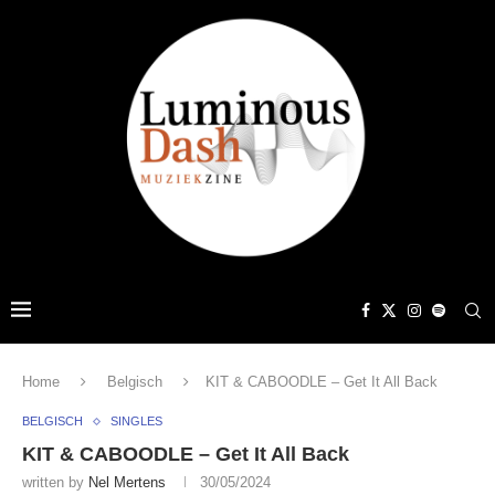
Home
Belgisch
KIT & CABOODLE – Get It All Back
BELGISCH
SINGLES
KIT & CABOODLE – Get It All Back
written by
Nel Mertens
30/05/2024