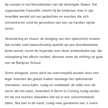
de oceaan in het Noordwesten van de Verenigde Staten, het
zogenaamde Cascadië, neemt hij de luisteraar mee in zijn
innerlijke wereld vol van gedachten en emoties die zich
concentreren rond de gevoelens van een op handen zijnde
storm.
Verandering en chaos, de dreiging van een opkomend onweer
dat zonder veel waarschuwing opduikt op een doordeweekse
lente-avond, vormt de inspiratie voor deze ambienteske trip, die
naargelang het album vordert, alsmaar meer de richting op gaat
van de Berlijnse School.
Soms dreigend, soms alsof we overrompeld worden door een
leger insecten die geluid maken vanwege het opkomende
snertweer, soms kalm, rustig en meditatief, de stilte voor de
storm als het ware, meandert
A Storm Is Coming
rustig verder,
tot we ons kunnen inbeelden dat we in een schommelstoel
zitten, fles bier in de hand, rustig mee genietend van ’s mans