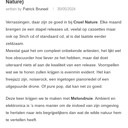
Nature)
written by
Patrick Bruneel
30/05/2024
Verrassingen, daar zijn ze goed in bij
Cruel Nature
. Elke maand
brengen ze een stapel releases uit, veelal op cassettes maar
ook op 3inch cd of standaard cd, al is dat laatste eerder
zeldzaam.
Meestal gaat het om compleet onbekende artiesten, het lijkt wel
hoe obscuurder hoe liever ze het hebben, maar dat doet
uiteraard niets af aan de kwaliteit van een release. Voorspellen
wat we te horen zullen krijgen is evenmin evident. Het kan
freejazz zijn, noiserock, een ingetogen pianoriedel of een
uitgepuurde drone. Of pure pop, dat kan net zo goed.
Deze keer krijgen we te maken met
Melondruie
. Ambient en
elektronica is ’s mans manier om de invloed van zijn omgeving
te hertalen naar iets begrijpelijkers dan wat de wilde natuur hem
te vertellen heeft.