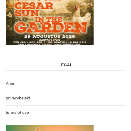
LEGAL
About
privacybeleid
terms of use