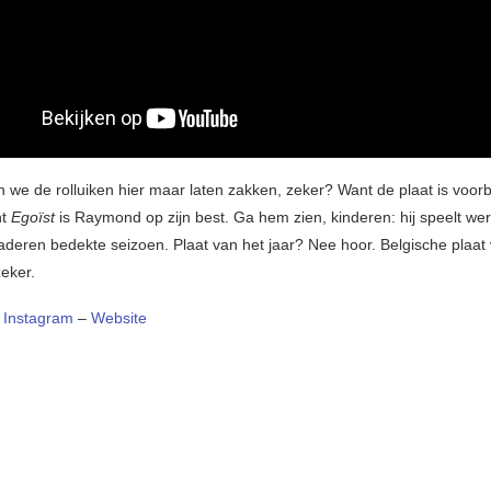
we de rolluiken hier maar laten zakken, zeker? Want de plaat is voorbi
nt
Egoïst
is Raymond op zijn best. Ga hem zien, kinderen: hij speelt werk
laderen bedekte seizoen. Plaat van het jaar? Nee hoor. Belgische plaat
zeker.
–
Instagram
–
Website