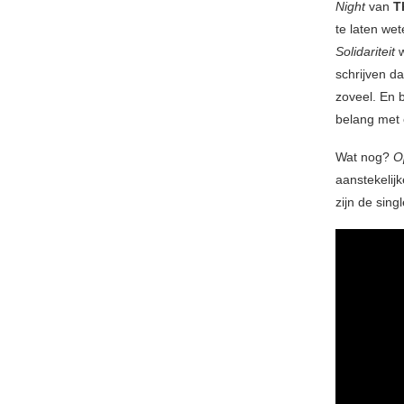
Night
van
T
te laten wet
Solidariteit
w
schrijven d
zoveel. En b
belang met e
Wat nog?
O
aanstekelij
zijn de sing