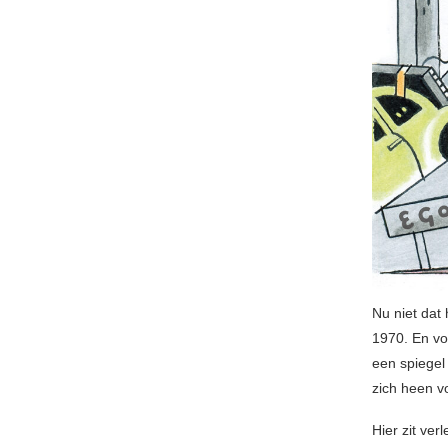
Nu niet dat 
1970. En voo
een spiegel w
zich heen v
Hier zit ver