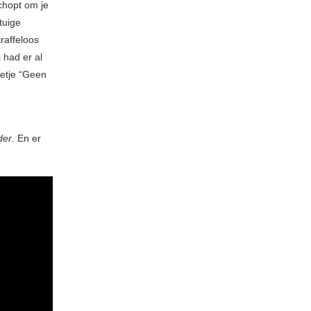
chopt om je
tuige
raffeloos
 had er al
nnetje “Geen
der
. En er