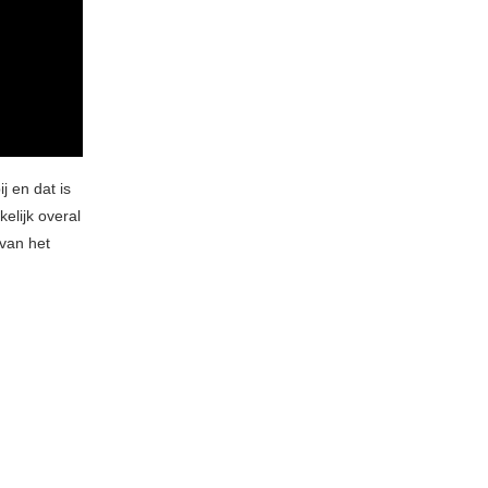
j en dat is
elijk overal
 van het