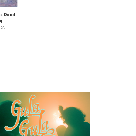
e Dood
DANIEL PEREZ – Why Is
JEF MERTENS – Do
j
This Called Heaven?
Amps (Many Chan
026
29/07/2026
27/07/2026