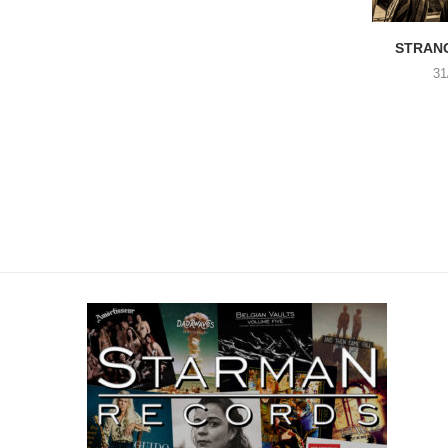
STRANG
31