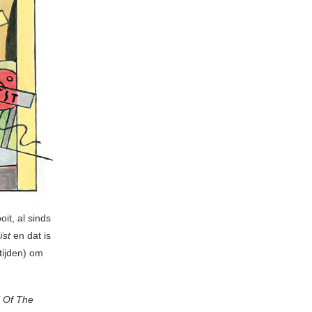
it, al sinds
ïst
en dat is
 tijden) om
l Of The