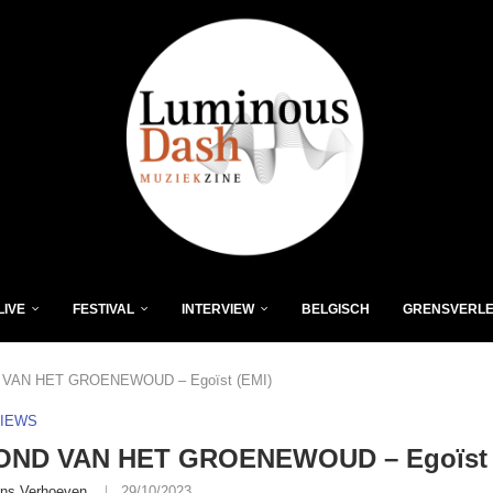
LIVE
FESTIVAL
INTERVIEW
BELGISCH
GRENSVERL
VAN HET GROENEWOUD – Egoïst (EMI)
VIEWS
ND VAN HET GROENEWOUD – Egoïst 
ns Verhoeven
29/10/2023