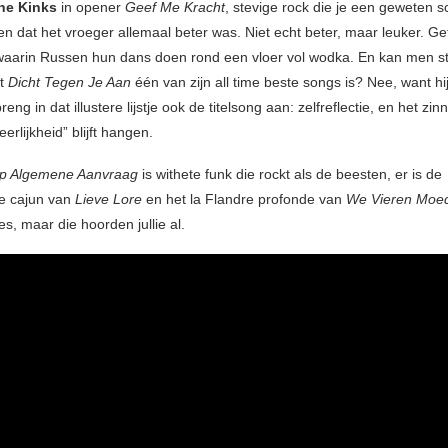
he Kinks
in opener
Geef Me Kracht
, stevige rock die je een geweten s
en dat het vroeger allemaal beter was. Niet echt beter, maar leuker. Ge
aarin Russen hun dans doen rond een vloer vol wodka. En kan men st
at
Dicht Tegen Je Aan
één van zijn all time beste songs is? Nee, want hij
reng in dat illustere lijstje ook de titelsong aan: zelfreflectie, en het zi
erlijkheid” blijft hangen.
p Algemene Aanvraag
is withete funk die rockt als de beesten, er is de
ke cajun van
Lieve Lore
en het la Flandre profonde van
We Vieren Moe
les, maar die hoorden jullie al.