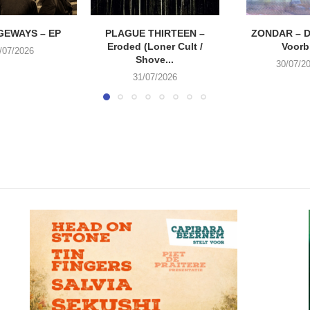
EWAYS – EP
PLAGUE THIRTEEN –
ZONDAR – D
Eroded (Loner Cult /
Voorbi
/07/2026
Shove...
30/07/2
31/07/2026