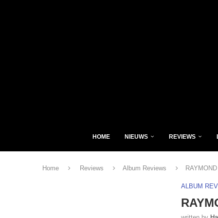
HOME
NIEUWS
REVIEWS
Home
Reviews
Album Reviews
RAYMOND 
ALBUM RE
RAYMO
written by
Ha