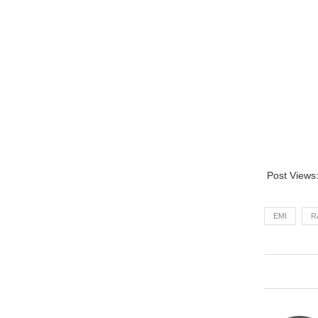
Post Views
EMI
R