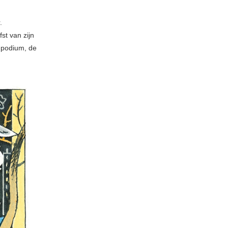
.
st van zijn
n podium, de