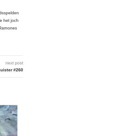
idsspelden
e het joch
e Ramones
next post
uister #260