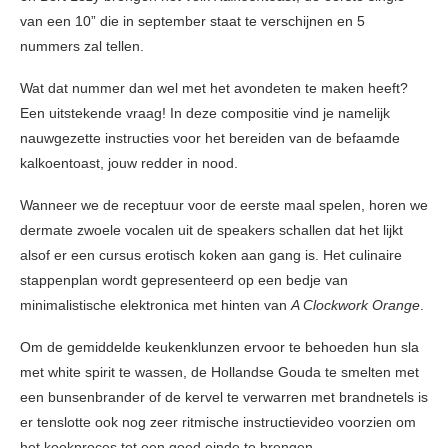
van een 10” die in september staat te verschijnen en 5
nummers zal tellen.
Wat dat nummer dan wel met het avondeten te maken heeft?
Een uitstekende vraag! In deze compositie vind je namelijk
nauwgezette instructies voor het bereiden van de befaamde
kalkoentoast, jouw redder in nood.
Wanneer we de receptuur voor de eerste maal spelen, horen we
dermate zwoele vocalen uit de speakers schallen dat het lijkt
alsof er een cursus erotisch koken aan gang is. Het culinaire
stappenplan wordt gepresenteerd op een bedje van
minimalistische elektronica met hinten van
A Clockwork Orange
.
Om de gemiddelde keukenklunzen ervoor te behoeden hun sla
met white spirit te wassen, de Hollandse Gouda te smelten met
een bunsenbrander of de kervel te verwarren met brandnetels is
er tenslotte ook nog zeer ritmische instructievideo voorzien om
het kookproces tot een goed einde te brengen.