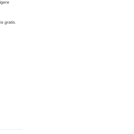
igere
s gratis.