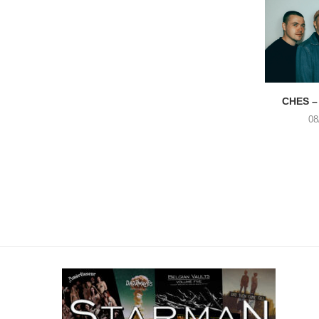
CHES –
08