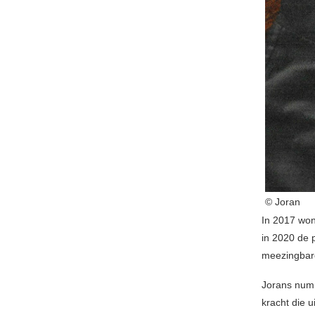
© Joran
In 2017 wo
in 2020 de 
meezingbare
Jorans numm
kracht die 