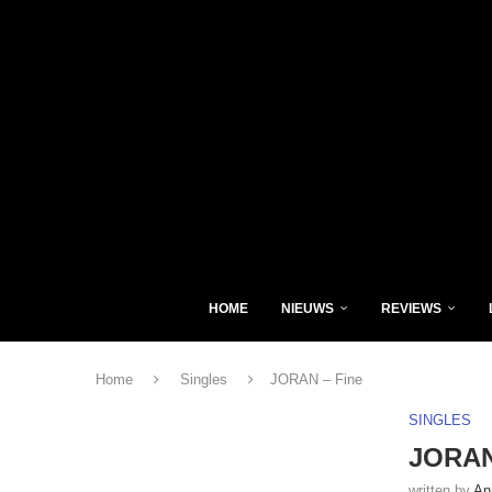
HOME
NIEUWS
REVIEWS
Home
Singles
JORAN – Fine
SINGLES
JORAN
written by
An