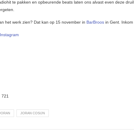
radiohit te pakken en opbeurende beats laten ons alvast even deze druil
ergeten.
aan het werk zien? Dat kan op 15 november in
BarBroos
in Gent. Inkom i
Instagram
:
721
JORAN
JORAN COSIJN