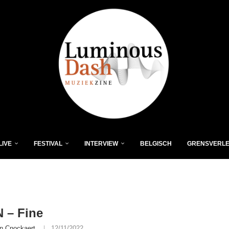
LIVE
FESTIVAL
INTERVIEW
BELGISCH
GRENSVERL
 – Fine
n Cnockaert
12/11/2022