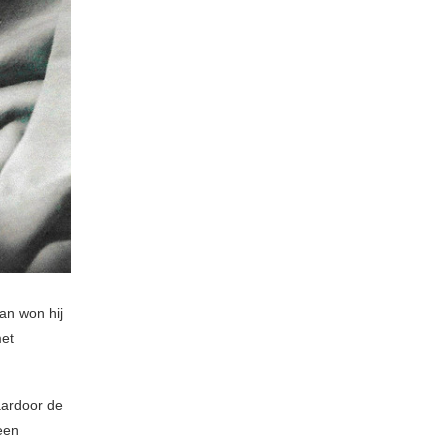
an won hij
met
aardoor de
een