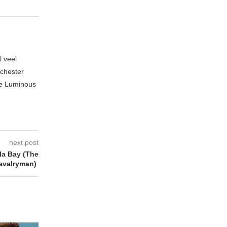
l veel
nchester
te Luminous
next post
la Bay (The
avalryman)