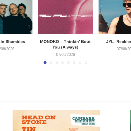
 In Shambles
MONOKO – Thinkin’ Bout
JYL- Reckle
You (Always)
/08/2026
07/08/2
07/08/2026