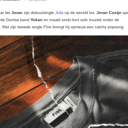
ar liet
Joran
zijn debuutsingle
Julia
op de wereld los.
Joran Cosijn
spe
j de Gentse band
Yokan
en maakt sinds kort solo muziek onder de
 Met zijn tweede single
Fine
brengt hij opnieuw een catchy popsong.