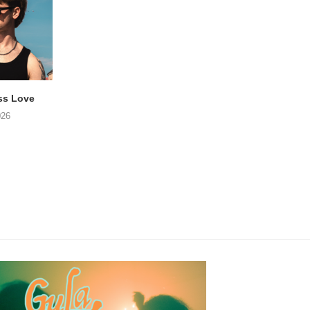
ss Love
TROOST – Not All Men
NOAH TATE – Boy
026
06/08/2026
06/08/2026