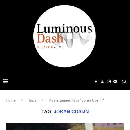
Home
Tags
Posts tagged with "Joran Cosijn"
TAG:
JORAN COSIJN