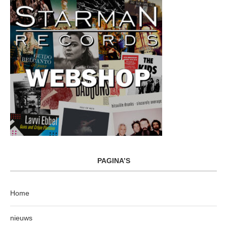
PAGINA’S
Home
nieuws