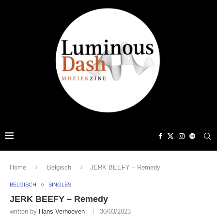
Home
Belgisch
JERK BEEFY – Remedy
BELGISCH
SINGLES
JERK BEEFY – Remedy
written by
Hans Verhoeven
30/03/2023