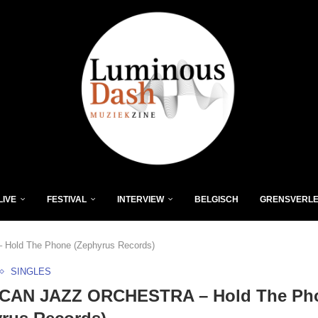
LIVE
FESTIVAL
INTERVIEW
BELGISCH
GRENSVERL
old The Phone (Zephyrus Records)
SINGLES
CAN JAZZ ORCHESTRA – Hold The Ph