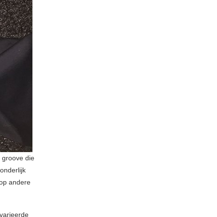
e groove die
onderlijk
 op andere
varieerde