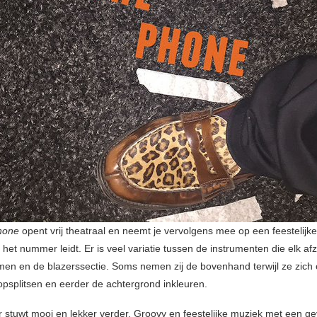
hone
opent vrij theatraal en neemt je vervolgens mee op een feestelijk
het nummer leidt. Er is veel variatie tussen de instrumenten die elk afz
en en de blazerssectie. Soms nemen zij de bovenhand terwijl ze zich
splitsen en eerder de achtergrond inkleuren.
stuwt mooi en lekker verder. Groovy en feestelijke muziek met een ge