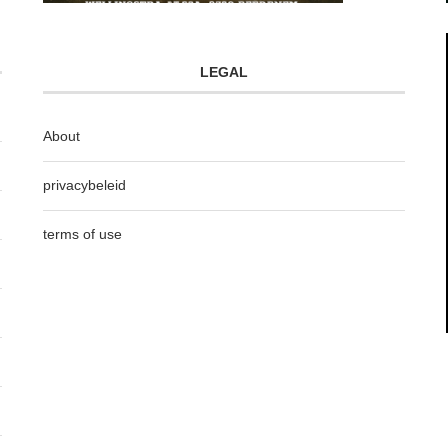
LEGAL
About
privacybeleid
terms of use