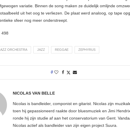
afgewogen variatie. Binnen de song maken ze duidelijk omlijnde omzwe
totaalbeeld uit het oog te verliezen. De plaat werd analoog, op tape 
entieke sfeer nog meer onderstreept.
:
498
JAZZ ORCHESTRA
JAZZ
REGGAE
ZEPHYRUS
0
NICOLAS VAN BELLE
Nicolas is bandleider, componist en gitarist. Nicolas zijn muzika
toen hij gepassioneerd raakte door bluesmuziek en Jimi Hendri
ronde hij zijn studie af aan het conservatorium van Gent. Vanda
Nicolas actief als bandleider van zijn eigen project Suura.