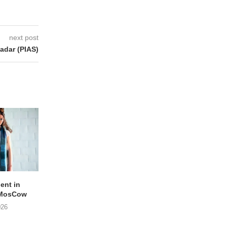
next post
dar (PIAS)
lent in
APOTH – Nelson
LIGHTSPEED speelt
 MosCow
THE SHEILA DIVINE in
05/08/2026
026
04/08/2026