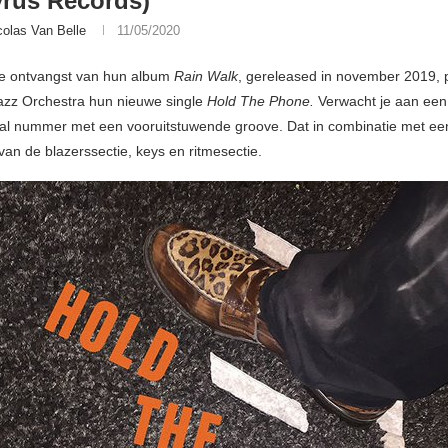
rus Records)
colas Van Belle
11/05/2020
e ontvangst van hun album
Rain Walk
, gereleased in november 2019, 
zz Orchestra hun nieuwe single
Hold The Phone.
Verwacht je aan een 
al nummer met een vooruitstuwende groove. Dat in combinatie met e
van de blazerssectie, keys en ritmesectie.