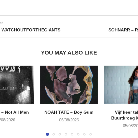
st
: WATCHOUTFORTHEGIANTS
SOHNARR – Ra
YOU MAY ALSO LIKE
– Not All Men
NOAH TATE – Boy Gum
Vijf keer ta
Buurtkroeg
/08/2026
06/08/2026
05/08/2