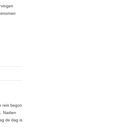
rvingen
opgenomen
le reis begon
x. Nadien
ag de dag is