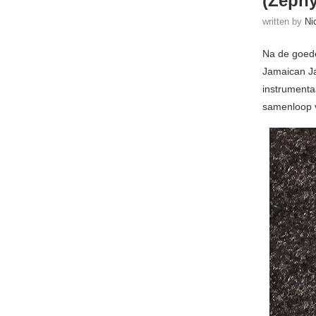
(Zephy
written by
Ni
Na de goed
Jamaican Ja
instrumenta
samenloop 