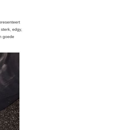
presenteert
sterk, edgy,
en goede