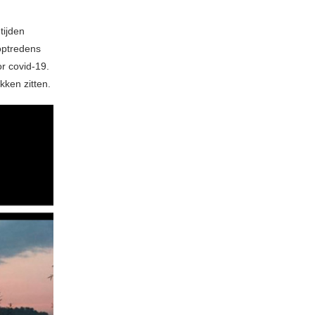
tijden
 optredens
or covid-19.
kken zitten.