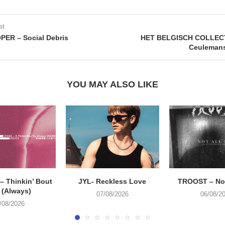
st
ER – Social Debris
HET BELGISCH COLLECT
Ceulemans
YOU MAY ALSO LIKE
 Thinkin’ Bout
JYL- Reckless Love
TROOST – Not
 (Always)
07/08/2026
06/08/2
/08/2026