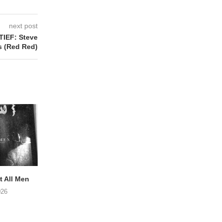
next post
IEF: Steve
 (Red Red)
 All Men
NOAH TATE – Boy Gum
APOTH – Nelso
026
06/08/2026
05/08/2026