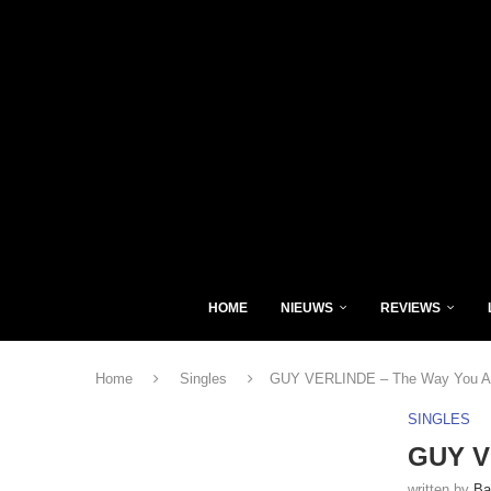
HOME
NIEUWS
REVIEWS
Home
Singles
GUY VERLINDE – The Way You Ar
SINGLES
GUY V
written by
Ba