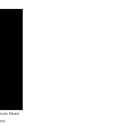
 pure blues
ent.