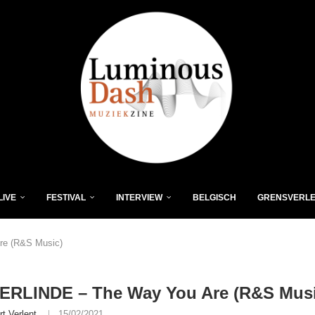
LIVE
FESTIVAL
INTERVIEW
BELGISCH
GRENSVERL
e (R&S Music)
ERLINDE – The Way You Are (R&S Musi
rt Verlent
15/02/2021