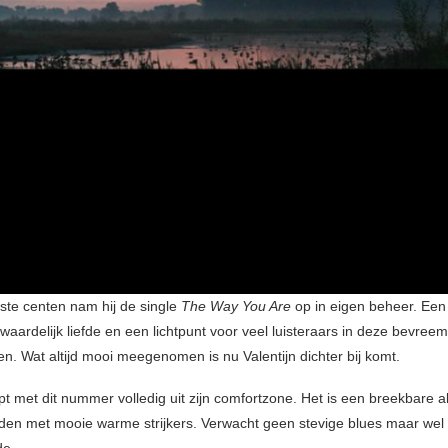
tste centen nam hij de single
The Way You Are
op in eigen beheer. Ee
waardelijk liefde en een lichtpunt voor veel luisteraars in deze bevre
n. Wat altijd mooi meegenomen is nu Valentijn dichter bij komt.
pt met dit nummer volledig uit zijn comfortzone. Het is een breekbare 
en met mooie warme strijkers. Verwacht geen stevige blues maar wel
de.