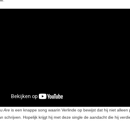
u Are
is een knappe song waarin Verlinde op bewijst dat hij niet alleen
schrijven. Hopelijk krijgt hij met deze single de aandacht die hij verdi