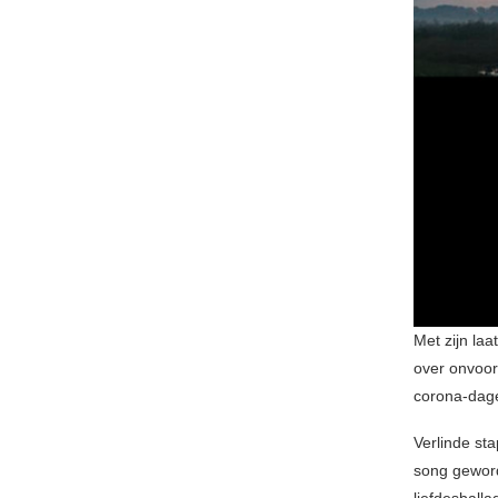
Met zijn laa
over onvoor
corona-dage
Verlinde sta
song geword
liefdesballa