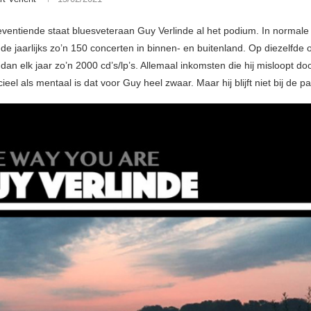
zeventiende staat bluesveteraan Guy Verlinde al het podium. In normale 
nde jaarlijks zo’n 150 concerten in binnen- en buitenland. Op diezelfde
 dan elk jaar zo’n 2000 cd’s/lp’s. Allemaal inkomsten die hij misloopt do
ieel als mentaal is dat voor Guy heel zwaar. Maar hij blijft niet bij de pa