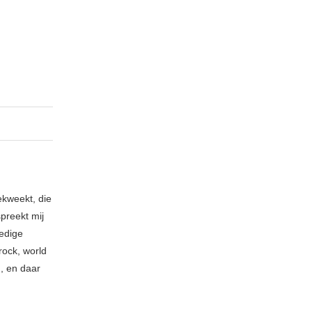
ekweekt, die
spreekt mij
ledige
rock, world
n, en daar