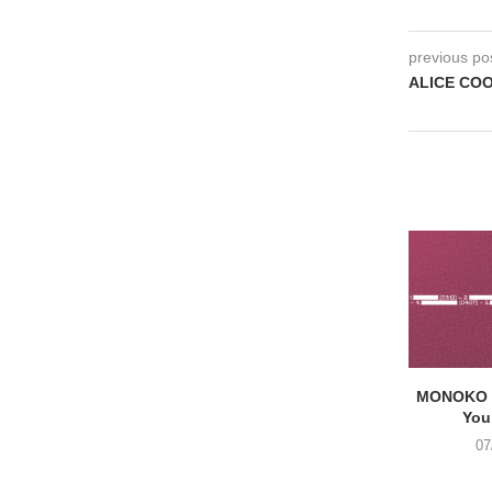
previous po
ALICE COOP
MONOKO –
You
07