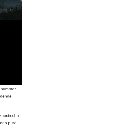
n nummer
emdende
akoestische
 een pure