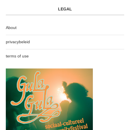
LEGAL
About
privacybeleid
terms of use