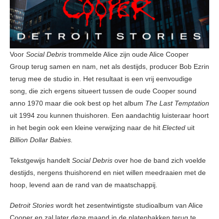
Voor
Social Debris
trommelde Alice zijn oude Alice Cooper
Group terug samen en nam, net als destijds, producer Bob Ezrin
terug mee de studio in. Het resultaat is een vrij eenvoudige
song, die zich ergens situeert tussen de oude Cooper sound
anno 1970 maar die ook best op het album
The Last Temptation
uit 1994 zou kunnen thuishoren. Een aandachtig luisteraar hoort
in het begin ook een kleine verwijzing naar de hit
Elected
uit
Billion Dollar Babies.
Tekstgewijs handelt
Social Debris
over hoe de band zich voelde
destijds, nergens thuishorend en niet willen meedraaien met de
hoop, levend aan de rand van de maatschappij.
Detroit Stories
wordt het zesentwintigste studioalbum van Alice
Cooper en zal later deze maand in de platenbakken terug te