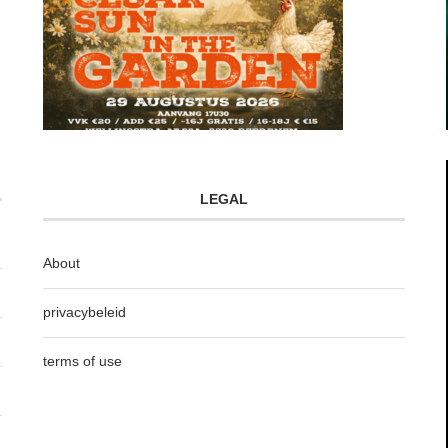
LEGAL
About
privacybeleid
terms of use