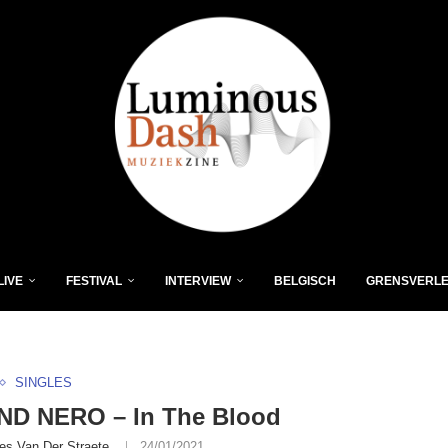
LIVE
FESTIVAL
INTERVIEW
BELGISCH
GRENSVERL
SINGLES
D NERO – In The Blood
es Van Der Straete
24/01/2021