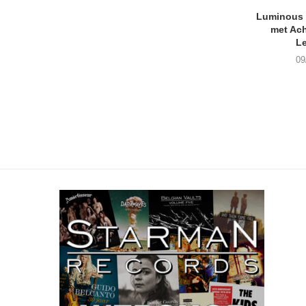
Luminous D
met Ach
L
09