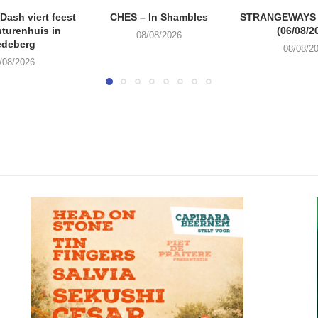
ash viert feest
CHES – In Shambles
STRANGEWAYS G
turenhuis in
(06/08/2
08/08/2026
edeberg
08/08/2
/08/2026