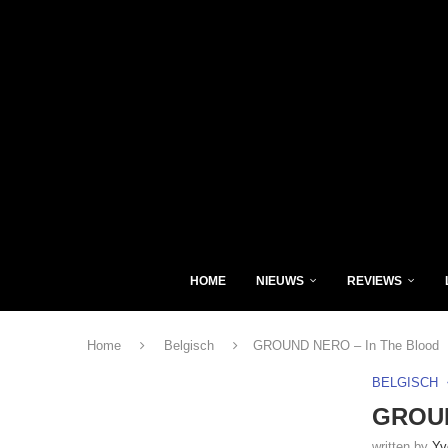
HOME
NIEUWS
REVIEWS
Home
Belgisch
GROUND NERO – In The Blood
BELGISCH
GROUN
written by
Yv