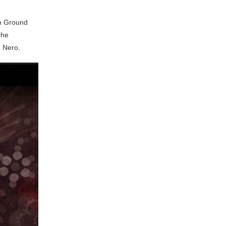
an Ground
che
d Nero.