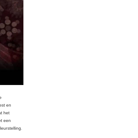
e
est en
t het
et een
eurstelling.