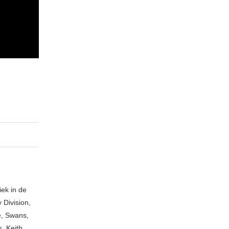
ek in de
 Division,
e, Swans,
, Keith