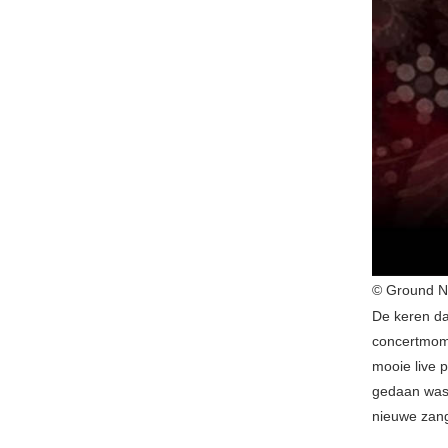
© Ground N
De keren da
concertmome
mooie live 
gedaan was.
nieuwe zang