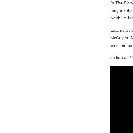
In The Bloo
toegankelij
Nephilim lui
Laat nu ook
McCoy en Ma
werk, en na
Je kan
In T