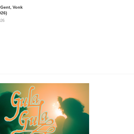
ent, Vonk
SIGLO XX Fonnefeesten
MONOKO – Thinkin’
026)
(06/08/2026)
You (Always)
026
08/08/2026
07/08/2026