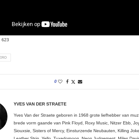
:
623
ERO
0
YVES VAN DER STRAETE
Yves Van der Straete geboren in 1968 grote liefhebber van muzi
brede vorm gaande van Pink Floyd, Roxy Music, Nitzer Ebb, Joy
Siouxsie, Sisters of Mercy, Einsturzende Neubauten, Killing Jok
Leather Strip, Yello, Tuxedomoon, Neon Judgement, Miles Davis