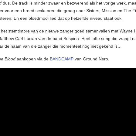
d
dus. De track is minder zwaar en bezwerend als het vorige werk, ma
ker voor een breed scala oren die graag naar Sisters, Mission en The F
steren. En een bloedmooi lied dat op hetzelfde niveau staat ook.
 het stemtimbre van de nieuwe zanger goed samenvallen met Wayne H
tthew Carl Lucian van de band Suspiria. Heel toffe song die vraagt n
ar de naam van die zanger die momenteel nog niet gekend is…
he Blood
aankopen via de
BANDCAMP
van Ground Nero.