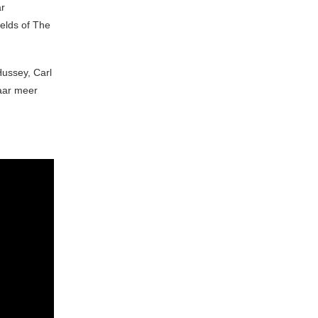
ar
ields of The
ussey, Carl
aar meer