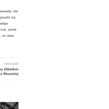
ekweekt, die
spreekt mij
ledige
rock, world
n, en daar
next post
 (Abattoir
es Records)