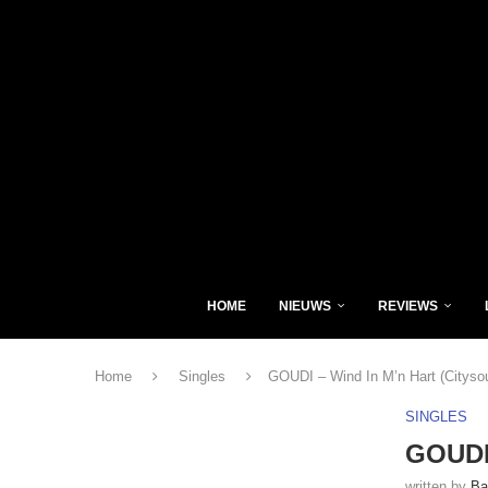
HOME
NIEUWS
REVIEWS
Home
Singles
GOUDI – Wind In M’n Hart (Cityso
SINGLES
GOUDI 
written by
Ba