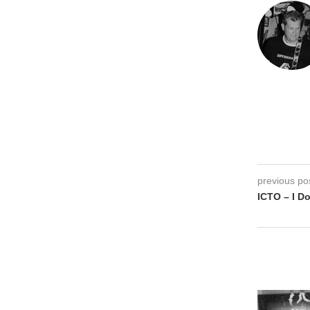
previous po
ICTO – I D