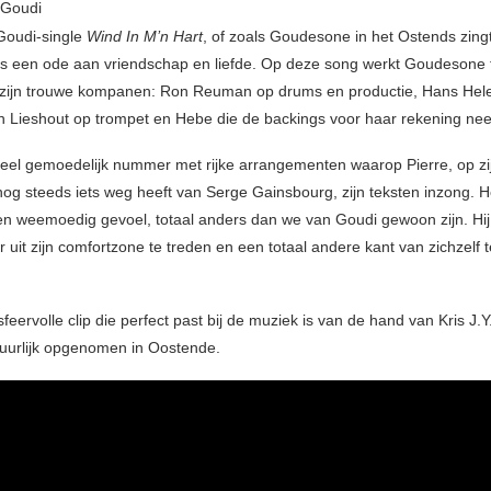
 Goudi
Goudi-single
Wind In M’n Hart
, of zoals Goudesone in het Ostends zing
 is een ode aan vriendschap en liefde. Op deze song werkt Goudesone 
zijn trouwe kompanen: Ron Reuman op drums en productie, Hans Hel
n Lieshout op trompet en Hebe die de backings voor haar rekening ne
heel gemoedelijk nummer met rijke arrangementen waarop Pierre, op zi
nog steeds iets weg heeft van Serge Gainsbourg, zijn teksten inzong. H
n weemoedig gevoel, totaal anders dan we van Goudi gewoon zijn. Hij
r uit zijn comfortzone te treden en een totaal andere kant van zichzelf t
eervolle clip die perfect past bij de muziek is van de hand van Kris J.
uurlijk opgenomen in Oostende.