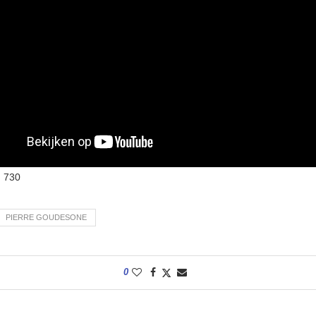
:
730
PIERRE GOUDESONE
0