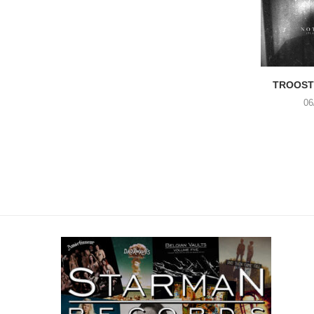
TROOST 
06