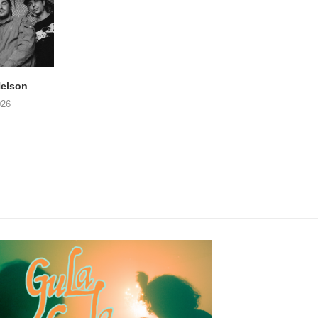
elson
ANDRIES BOONE –
FÄM – Better Late 
Lamprohiza Splendidula
Never
026
(Trad Records)
02/08/2026
03/08/2026