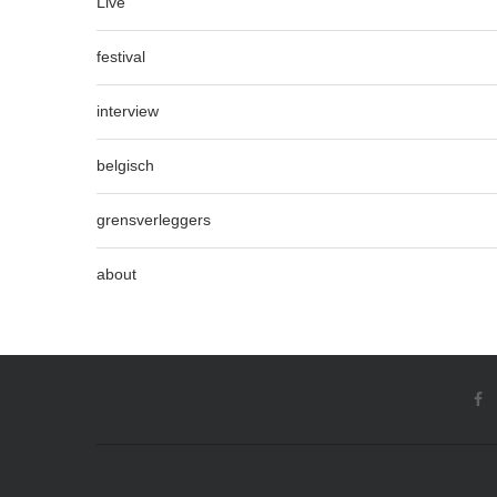
Live
festival
interview
belgisch
grensverleggers
about