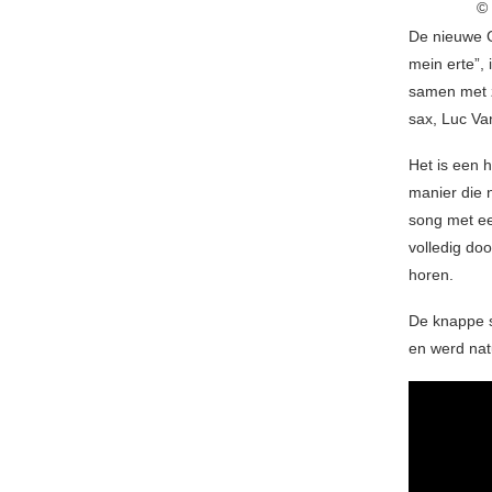
©
De nieuwe 
mein erte”,
samen met 
sax, Luc Va
Het is een 
manier die 
song met ee
volledig doo
horen.
De knappe sf
en werd nat