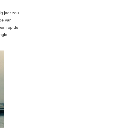
ig jaar zou
lge van
lbum op de
ngle