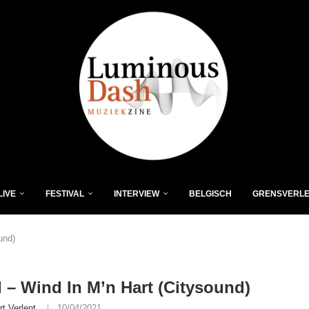
LIVE
FESTIVAL
INTERVIEW
BELGISCH
GRENSVERL
und)
– Wind In M’n Hart (Citysound)
rt Verlent
10/04/2021