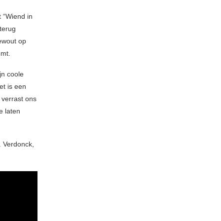
t “Wiend in
terug
ewout op
emt.
jn coole
et is een
 verrast ons
e laten
Y. Verdonck,