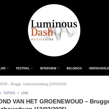
LIVE
FESTIVAL
INTERVIEW
BELGISCH
GRENSVERL
– Brugge, Stadsschouwburg (13/02/2025)
FOTO'S
LIVE
ND VAN HET GROENEWOUD – Brugge