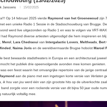
chouwburg (13/02/2025)
ik Janssens
15/02/2025
ra!!! Op 14 februari 2025 vierde
Raymond van het Groenewoud
zijn 
met een unieke Radio 1 Sessie in de Stadsschouwburg van Brugge. D
avond werd live uitgezonden op Radio 1 en was te volgen via VRT-MAX
 had Raymond diverse artiesten uitgenodigd die hem inspireren en bli
N
,
Merol
,
Lara Chedraoui
van
Intergalactic Lovers
,
Meltheads
,
Bert
Minded
,
Naima Joris
en de wereldvermaarde Brugse hoboïst
Marcel 
de best bewaarde stadstheaters in Europa en een architecturaal juweel 
 mocht het publiek drie opeenvolgende avonden mee komen genieten.
as een feest waarin het omvangrijke repertoire van de jarige centraa
Raymond
aan de piano met een ingetogen korte versie van
Verlaten 
, ik hou van jou
werd één van zijn grootste hits op de uitverkochte zaal
ge band zorgde voor een rockende versie van dit bijna 50 jaar oude nu
 natuurlijk voltallig mee.