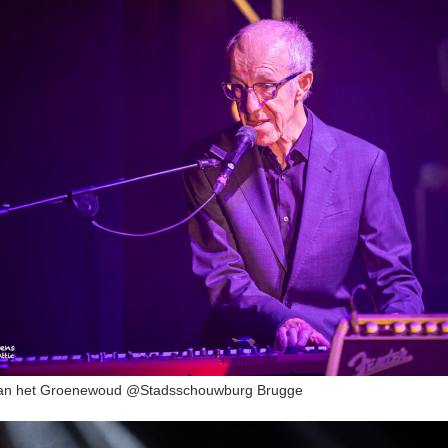
n het Groenewoud @Stadsschouwburg Brugge