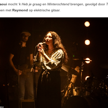
aoui
mocht
‘k Heb je graag
en
Winterochtend
brengen, gevolgd door
en met
Raymond
op elektrische gitaar.