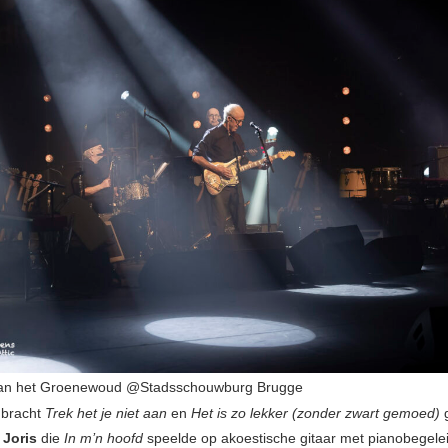
n het Groenewoud @Stadsschouwburg Brugge
bracht
Trek het je niet aan
en
Het is zo lekker (zonder zwart gemoed)
g
 Joris
die
In m’n hoofd
speelde op akoestische gitaar met pianobegele