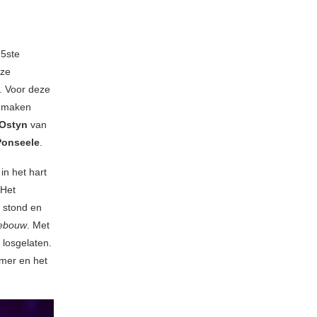
75ste
eze
. Voor deze
j maken
 Ostyn
van
Ponseele
.
in het hart
 Het
l stond en
gebouw
. Met
 losgelaten.
mmer en het