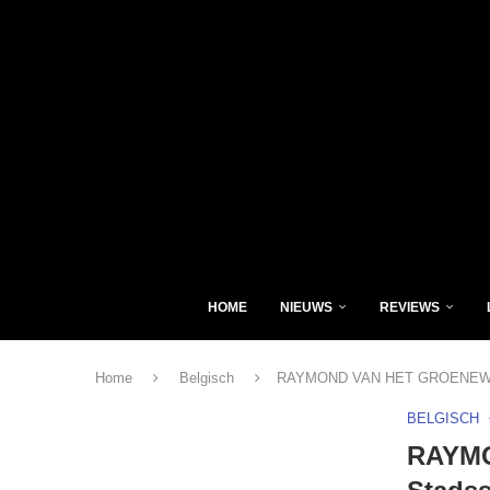
HOME
NIEUWS
REVIEWS
Home
Belgisch
RAYMOND VAN HET GROENEWOUD 
BELGISCH
RAYMO