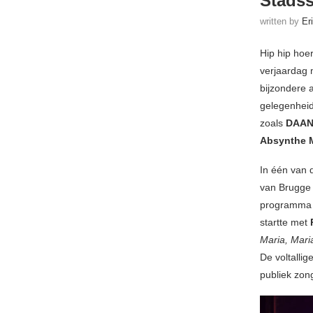
Stadss
written by
Er
Hip hip hoe
verjaardag 
bijzondere 
gelegenheid
zoals
DAA
Absynthe 
In één van 
van Brugge
programma w
startte met
Maria, Maria
De voltalli
publiek zong