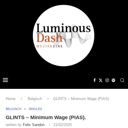
Home
Belgisch
GLINTS – Minimum Wage (PIAS).
BELGISCH
SINGLES
GLINTS – Minimum Wage (PIAS).
written by
Felix Sandon
21/02/2020