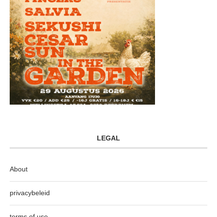
LEGAL
About
privacybeleid
terms of use