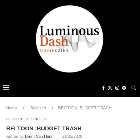
Home
Belgisch
BELTOON :BUDGET TRASH
BELGISCH
SINGLES
BELTOON :BUDGET TRASH
written by
Brent Van Hout
21/02/2020