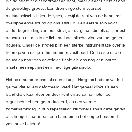
Als de strofe begint vertraagt de beat, maar dit doet niets af aan
de geweldige groove. Een dromerige stem voorziet
melancholisch klinkende lyrics, terwijl de rest van de band een
overspoelende sound op ons afstuurt. Een eerste solo volgt
onder begeleiding van een stevige fuzz gitaar, die elkaar perfect
aanvullen en ons in de licht melancholische vibe van het geheel
houden. Onder de strofes blijft een sterke instrumentatie over je
heen golven die je in het nummer vasthoudt. De laatste strofe
bouwt op naar een geweldige finale die ons nog een laatste
maal meesleept met een machtige gitaarsolo.
Het hele nummer past als een plaatje. Nergens hadden we het
gevoel dat er iets geforceerd werd. Het geheel klinkt als een
band die elkaar door en door kent en zo samen iets heel
organisch hebben geproduceerd, op een warme
zomernamiddag in hun repetitiekot. Nummers zoals deze geven
ons honger naar meer, een band om in het oog te houden! En
yes, onze beltoon!