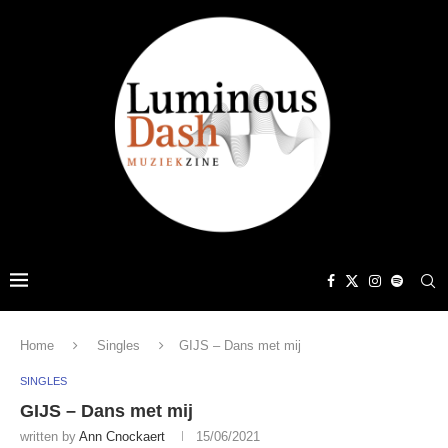
Home
Singles
GIJS – Dans met mij
SINGLES
GIJS – Dans met mij
written by
Ann Cnockaert
15/06/2021