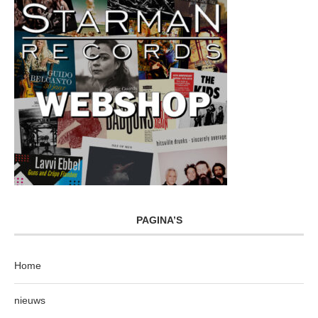
PAGINA’S
Home
nieuws