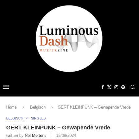
Home
Belgisch
GERT KLEINPUNK – Gewapende Vrede
BELGISCH
SINGLES
GERT KLEINPUNK – Gewapende Vrede
written by
Nel Mertens
19/09/2024