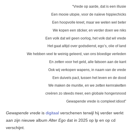
“Vrede op aarde, dat is een illusie
Een mooie utopie, voor de naïeve hippiechicks
Een hoopvolle kreet, maar we weten wel beter
We kopen een sticker, en verder doen we niks
Een volk dat wil geen oorlog, het volk dat wil vrede
Het gaat altijd over godsdienst, ego’s, olie of land
We hebben veel te weinig geleerd, van ons bloedige verleden
En zetten voor het geld, alle fatsoen aan de kant
Ook wij verkopen wapens, in naam van de vrede
Een duivels pact, tussen het leven en de dood
We maken de munitie, en we zetten kernraketten
creëren zo steeds meer, een globale hongersnood
Gewapende vrede is compleet idioot”
Gewapende vrede
is
digitaal
verschenen terwijl hij verder werkt
aan zijn nieuwe album
Alter Ego
dat in 2025 op lp en op cd
verschijnt.