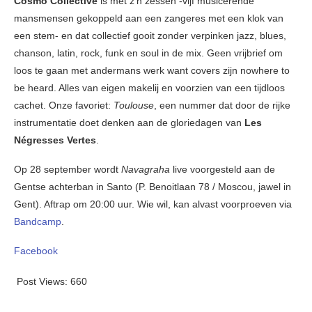
Cosmo Collective
is met z’n zessen -vijf musicerende
mansmensen gekoppeld aan een zangeres met een klok van
een stem- en dat collectief gooit zonder verpinken jazz, blues,
chanson, latin, rock, funk en soul in de mix. Geen vrijbrief om
loos te gaan met andermans werk want covers zijn nowhere to
be heard. Alles van eigen makelij en voorzien van een tijdloos
cachet. Onze favoriet:
Toulouse
, een nummer dat door de rijke
instrumentatie doet denken aan de gloriedagen van
Les
Négresses Vertes
.
Op 28 september wordt
Navagraha
live voorgesteld aan de
Gentse achterban in Santo (P. Benoitlaan 78 / Moscou, jawel in
Gent). Aftrap om 20:00 uur. Wie wil, kan alvast voorproeven via
Bandcamp
.
Facebook
Post Views:
660