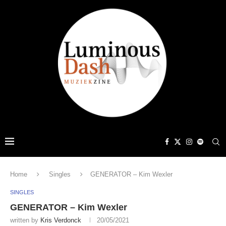
Home
Singles
GENERATOR – Kim Wexler
SINGLES
GENERATOR – Kim Wexler
written by
Kris Verdonck
20/05/2021