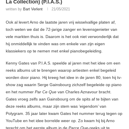
La Collection) (P.I.A.S.)
written by
Bart Verlent
21/05/2021
Ook al levert Arno de laatste jaren vrij wisselvallige platen af,
toch weten we dat de 72-jarige zanger en levensgenieter van
vele markten thuis is. Daarom is het ook niet verwonderlijk dat
hij onmiddellijk te vinden was om enkele van zijn eigen
klassiekers op te nemen met enkel pianobegeleiding.
Kenny Gates van P.I.A.S. speelde al jaren met het idee om een
reeks albums uit te brengen waarop artiesten enkel begeleid
worden door piano. Hij kreeg het idee in de jaren 80, toen hij tv-
show zag waarin Serge Gainsbourg zichzelf begeleide op piano
en het nummer
Par Ce Que
van Charles Aznavour bracht.
Gates vroeg zelfs aan Gainsbourg om de spits af te bijten van
deze reeks albums, maar zijn stem was ‘eigendom’ van
Polygram. 35 jaar later kwam Gates het nummer terug tegen op
YouTube en het idee borrelde weer op. Zo kwam hij bij Arno
terecht om het eerste album in de
Parce Que
-reeks uit te