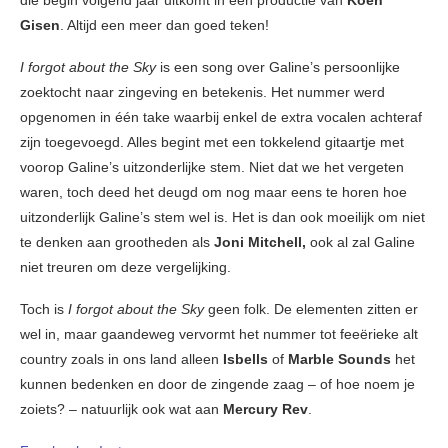
die begin volgend jaar uitkomt in een productie van
Koen
Gisen
. Altijd een meer dan goed teken!
I forgot about the Sky
is een song over Galine’s persoonlijke
zoektocht naar zingeving en betekenis. Het nummer werd
opgenomen in één take waarbij enkel de extra vocalen achteraf
zijn toegevoegd. Alles begint met een tokkelend gitaartje met
voorop Galine’s uitzonderlijke stem. Niet dat we het vergeten
waren, toch deed het deugd om nog maar eens te horen hoe
uitzonderlijk Galine’s stem wel is. Het is dan ook moeilijk om niet
te denken aan grootheden als
Joni Mitchell,
ook al zal Galine
niet treuren om deze vergelijking.
Toch is
I forgot about the Sky
geen folk. De elementen zitten er
wel in, maar gaandeweg vervormt het nummer tot feeërieke alt
country zoals in ons land alleen
Isbells
of
Marble Sounds
het
kunnen bedenken en door de zingende zaag – of hoe noem je
zoiets? – natuurlijk ook wat aan
Mercury Rev
.