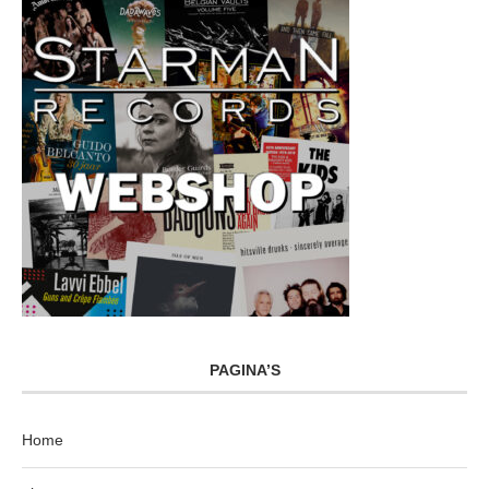
PAGINA’S
Home