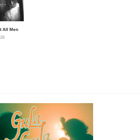
 All Men
NOAH TATE – Boy Gum
APOTH – Nelso
026
06/08/2026
05/08/2026