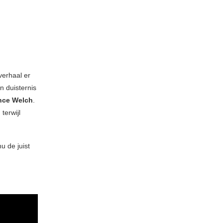
verhaal er
n duisternis
nce Welch
.
terwijl
u de juist