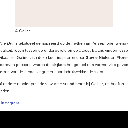
© Galine
The Dirt
is tekstueel geïnspireerd op de mythe van Persephone, wiens 
dualiteit, leven tussen de onderwereld en de aarde, balans vinden tusse
zikaal liet Galine zich deze keer inspireren door
Stevie Nicks
en
Flore
gedreven popsong waarin de strijkers het geheel een warme vibe geven 
terren van de hemel zingt met haar indrukwekkende stem.
f andere manier past deze warme sound beter bij Galine, en heeft ze n
onden.
–
Instagram