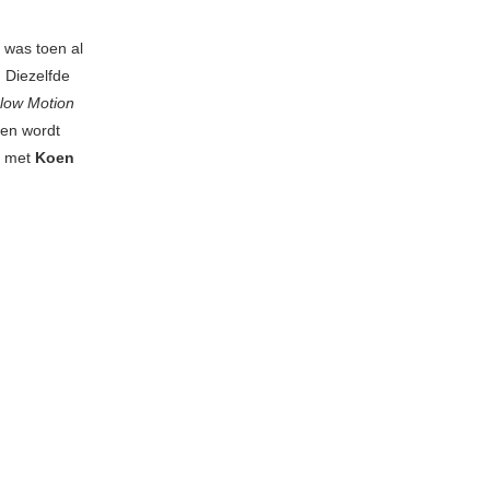
 was toen al
. Diezelfde
low Motion
den wordt
kt met
Koen