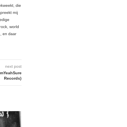
ekweekt, die
spreekt mij
ledige
rock, world
n, en daar
next post
hmYeahSure
Records)