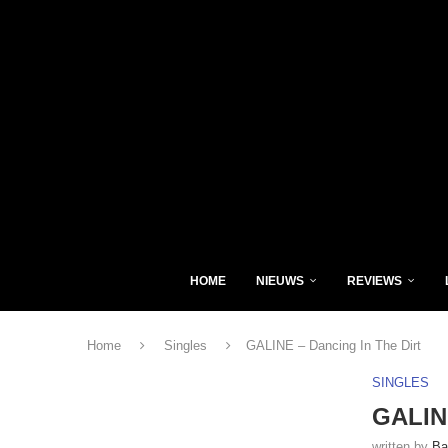
HOME
NIEUWS
REVIEWS
Home
Singles
GALINE – Dancing In The Dirt
SINGLES
GALINE
written by
Ba