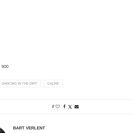
:
900
DANCING IN THE DIRT
GALINE
0
BART VERLENT