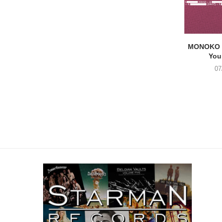
MONOKO –
You
07