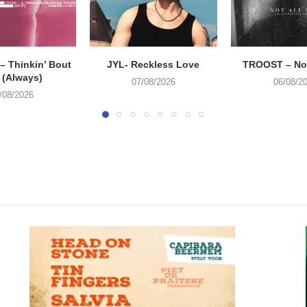
 Thinkin’ Bout
JYL- Reckless Love
TROOST – Not
 (Always)
07/08/2026
06/08/2
/08/2026