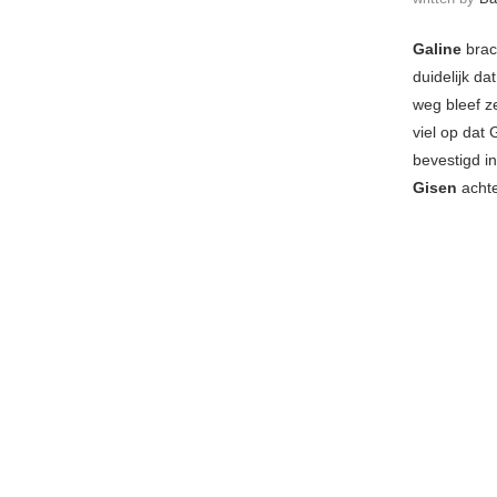
Galine
brac
duidelijk da
weg bleef z
viel op dat 
bevestigd i
Gisen
achte