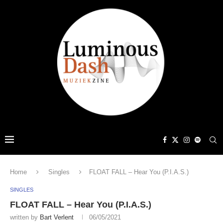
Home
Singles
FLOAT FALL – Hear You (P.I.A.S.)
SINGLES
FLOAT FALL – Hear You (P.I.A.S.)
written by
Bart Verlent
06/05/2021