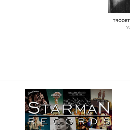
TROOST 
06