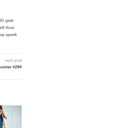
 Er gaat
ft thuis
op speelt.
next post
uister #294