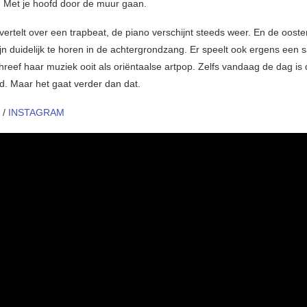
. Met je hoofd door de muur gaan.
vertelt over een trapbeat, de piano verschijnt steeds weer. En de ooste
jn duidelijk te horen in de achtergrondzang. Er speelt ook ergens een s
reef haar muziek ooit als oriëntaalse artpop. Zelfs vandaag de dag is d
rd. Maar het gaat verder dan dat.
/
INSTAGRAM