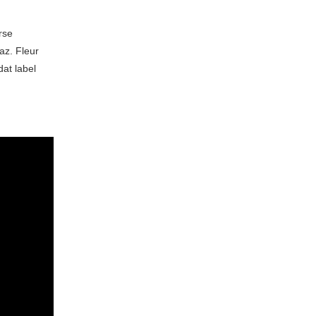
rse
az. Fleur
at label