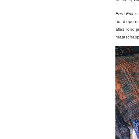
Free Fall
is
het diepe n
alles rond 
maatschappi