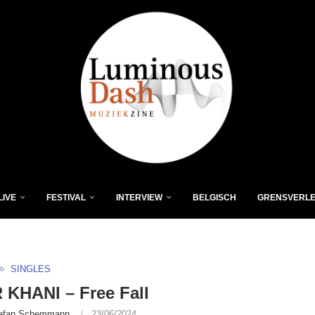
LIVE
FESTIVAL
INTERVIEW
BELGISCH
GRENSVERL
SINGLES
KHANI – Free Fall
efan Schemmann
23/06/2024