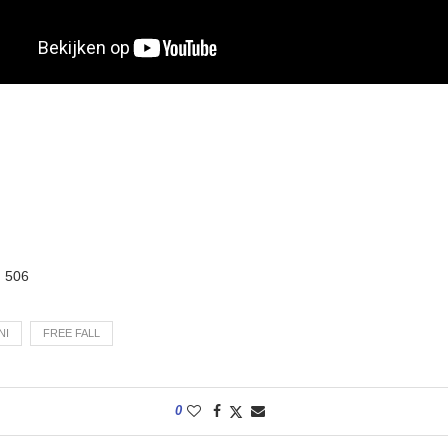
:
506
NI
FREE FALL
0