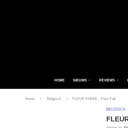
HOME
NIEUWS
REVIEWS
Home
Belgisch
FLEUR KHANI – Free Fall
BELGISCH
FLEUR 
written by
St