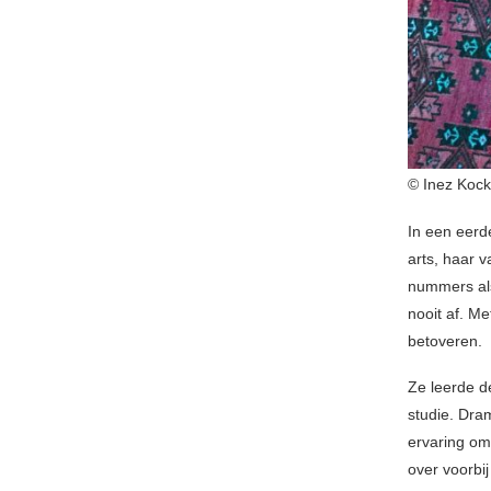
© Inez Kock
In een eerd
arts, haar v
nummers al
nooit af. M
betoveren.
Ze leerde d
studie. Dra
ervaring om
over voorbij