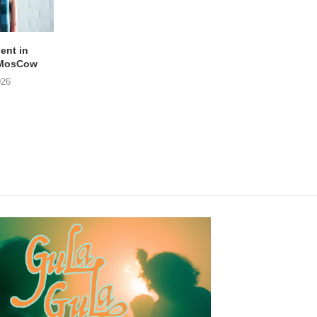
lent in
APOTH – Nelson
LIGHTSPEED speelt
 MosCow
THE SHEILA DIVINE in
05/08/2026
026
04/08/2026