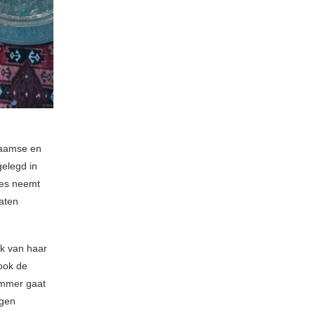
Vlaamse en
gelegd in
ses neemt
laten
ok van haar
 ook de
ummer gaat
ngen