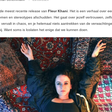
 de meest recente release van
Fleur Khani
. Het is een verhaal over ee
emen en stereotypes afschudden. Het gaat over jezelf vertrouwen, zel
je vervalt in chaos, en je helemaal niets aantrekken van de verwachting
j. Want soms is loslaten het enige dat we kunnen doen.