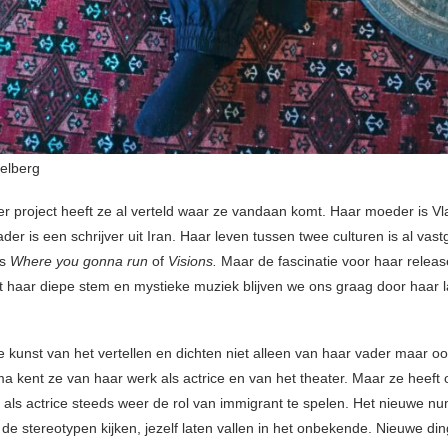
elberg
er project heeft ze al verteld waar ze vandaan komt. Haar moeder is 
ader is een schrijver uit Iran. Haar leven tussen twee culturen is al vast
s
Where you gonna run
of
Visions.
Maar de fascinatie voor haar relea
et haar diepe stem en mystieke muziek blijven we ons graag door haar 
e kunst van het vertellen en dichten niet alleen van haar vader maar o
ma kent ze van haar werk als actrice en van het theater. Maar ze heeft
 als actrice steeds weer de rol van immigrant te spelen. Het nieuwe n
 de stereotypen kijken, jezelf laten vallen in het onbekende. Nieuwe di