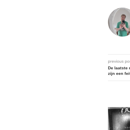
previous po
De laatste
zijn een fei