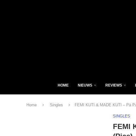
HOME
NIEUWS
REVIEWS
Home
Singles
FEMI KUTI & MADE KUTI – Pà Pá 
SINGLES
FEMI 