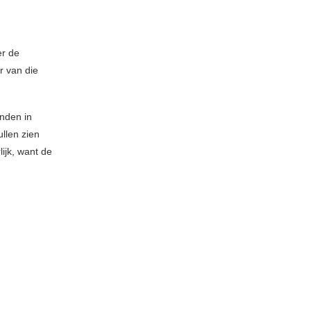
er de
r van die
anden in
ullen zien
lijk, want de