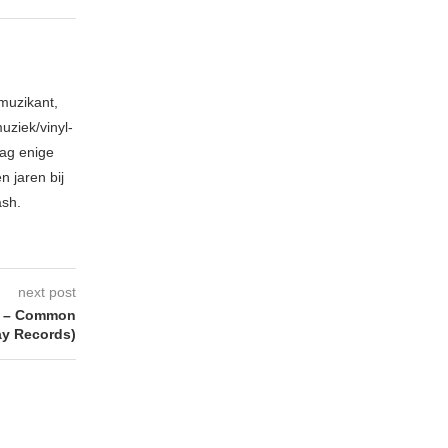
muzikant,
ziek/vinyl-
aag enige
 jaren bij
ash.
next post
 – Common
ay Records)