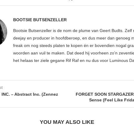
BOOTSIE BUTSENZELLER
Bootsie Butsenzeller is de nom de plume van Geert Budts. Zelf 
deejay en producer in hoofdberoep, en dus meer dan genoeg mu
freak om nog steeds platen te kopen én er bovendien nogal gr
woorden aan vuil te maken. Dat deed hij voorheen zo'n zeventien
het helaas ter ziele gegane Rif Raf en nu dus voor Luminous D
st
NC. – Abstract Inc. (Zennez
FORGET SOON STARGAZER
Sense (Feel Like Frid
YOU MAY ALSO LIKE