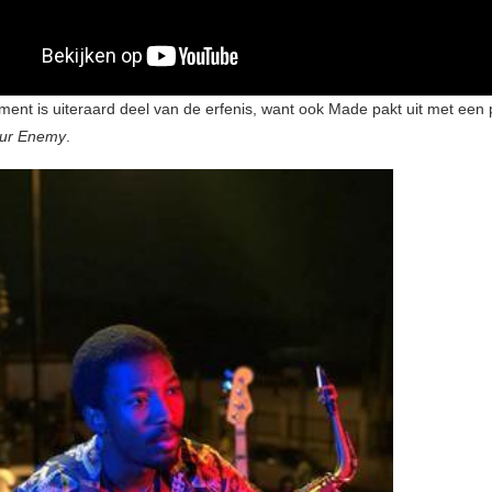
ent is uiteraard deel van de erfenis, want ook Made pakt uit met een p
ur Enemy
.