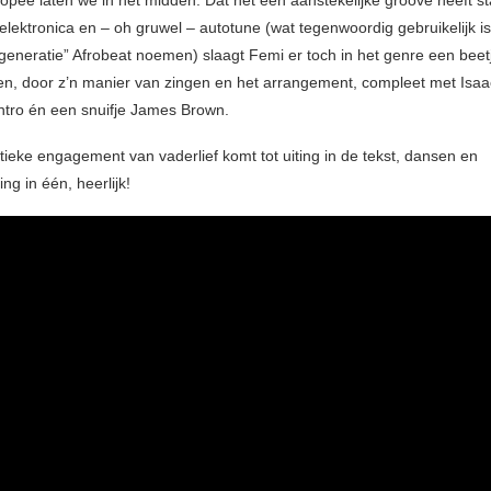
pee laten we in het midden. Dat het een aanstekelijke groove heeft st
 elektronica en – oh gruwel – autotune (wat tegenwoordig gebruikelijk is
generatie” Afrobeat noemen) slaagt Femi er toch in het genre een beet
n, door z’n manier van zingen en het arrangement, compleet met Isaa
tro én een snuifje James Brown.
tieke engagement van vaderlief komt tot uiting in de tekst, dansen en
g in één, heerlijk!