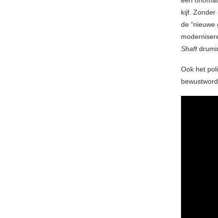
een onomato
kijf. Zonder
de “nieuwe 
modernisere
Shaft
drumin
Ook het poli
bewustwordin