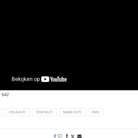
:
542
FELA KUTI
FEMI KUTI
MADE KUTI
PIAS
0