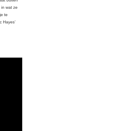
aat buiten
 in wat ze
je te
c Hayes’