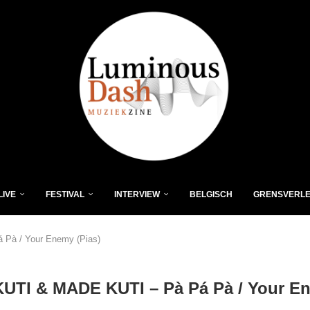
LIVE
FESTIVAL
INTERVIEW
BELGISCH
GRENSVERL
Pà / Your Enemy (Pias)
KUTI & MADE KUTI – Pà Pá Pà / Your E