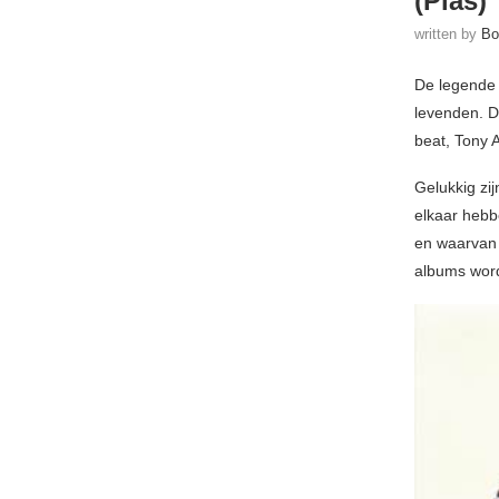
(Pias)
written by
Bo
De legende 
levenden. Di
beat, Tony 
Gelukkig zi
elkaar hebbe
en waarvan n
albums word