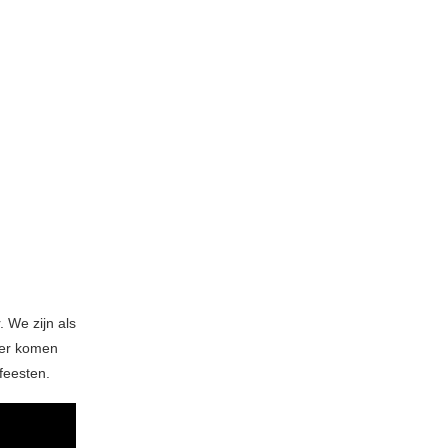
. We zijn als
nter komen
feesten.