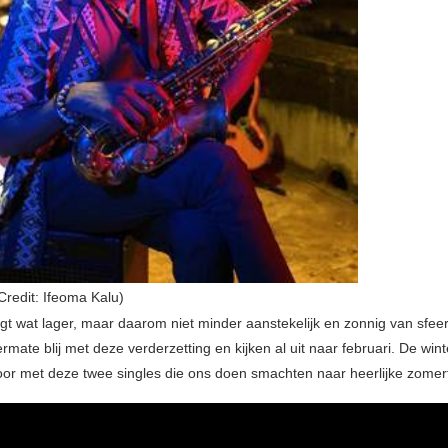
Credit: Ifeoma Kalu)
gt wat lager, maar daarom niet minder aanstekelijk en zonnig van sfeer
ermate blij met deze verderzetting en kijken al uit naar februari. De wi
oor met deze twee singles die ons doen smachten naar heerlijke zomer