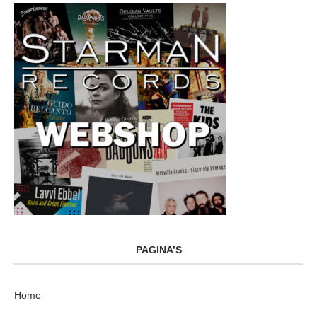
PAGINA’S
Home