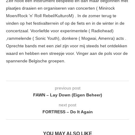
Zelf nooit een intstrument bespeeld en dan maar begonnen met
plaatjes draaien en organiseren van concerten ( Minirock
Moen/Rock 'n' Roll Rebel/KulturoM) . In de zomer terug te
vinden op het festivalterrein of op de fiets en in de winter in de
concertzaal. Voorliefde voor experimentele ( Radiohead)
,rammelende ( Sonic Youth), donkere ( Mogwai, Amenra) acts .
Oprechte bands met een ziel zijn voor mij steeds het ontdekken
waard en hebben een streepje voor. Vinger aan de pols voor de
spannende Belgische groepen.
previous post
FAWN – Lay Down (Eigen Beheer)
next post
FORTRESS – Do It Again
YOU MAY ALSO LIKE