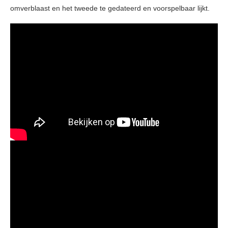
omverblaast en het tweede te gedateerd en voorspelbaar lijkt.