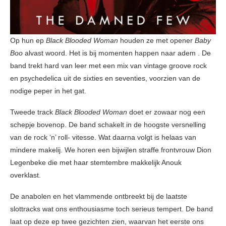
Op hun ep
Black Blooded Woman
houden ze met opener
Baby
Boo
alvast woord. Het is bij momenten happen naar adem . De
band trekt hard van leer met een mix van vintage groove rock
en psychedelica uit de sixties en seventies, voorzien van de
nodige peper in het gat.
Tweede track
Black Blooded Woman
doet er zowaar nog een
schepje bovenop. De band schakelt in de hoogste versnelling
van de rock ‘n’ roll- vitesse. Wat daarna volgt is helaas van
mindere makelij. We horen een bijwijlen straffe frontvrouw Dion
Legenbeke die met haar stemtembre makkelijk Anouk
overklast.
De anabolen en het vlammende ontbreekt bij de laatste
slottracks wat ons enthousiasme toch serieus tempert. De band
laat op deze ep twee gezichten zien, waarvan het eerste ons