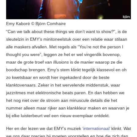
Emy Kaboré © Björn Comhaire
“Can we talk about these things we don’t want to show?”, is de
sleutelzin in EMY’s minitoneelstuk over een relatie waar stilaan
alle maskers afvallen. Met regels als “You’re not the person I
thought you were”, leggen ze het er wel vingerdik bovenop,
maar de grote troef van
Illusions
is de manier waarop ze die
boodschap brengen. Emy’s stem klinkt tegelijk klassevol en oh
zo kwetsbaar en wordt hier ingekaderd door de beste
klanktovenaars. Zeker in het wervelende middenstuk, waar
jazzritmes met elektronische beats paren. En dan hebben we
het nog niet over de stroom aan minuscule details die het
nummer alleen maar rijker aan klankkleur maken en waarvan je
bij elke luisterbeurt wel een nieuw exemplaar ontdekt.
Her en der lezen we dat EMY’s muziek
‘internationaal’
klinkt. Wat
we ons daar precies bij moeten voorstellen en hoe die zich dan