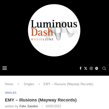
Home
Singles
EMY – Illusions (Mayway Records)
SINGLES
EMY – Illusions (Mayway Records)
written by
Felix Sandon
10/02/2022