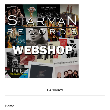
PAGINA’S
Home