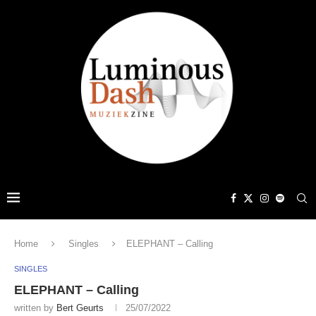
Home
Singles
ELEPHANT – Calling
SINGLES
ELEPHANT – Calling
written by
Bert Geurts
25/07/2022