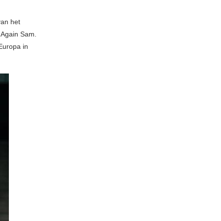
van het
t Again Sam.
Europa in