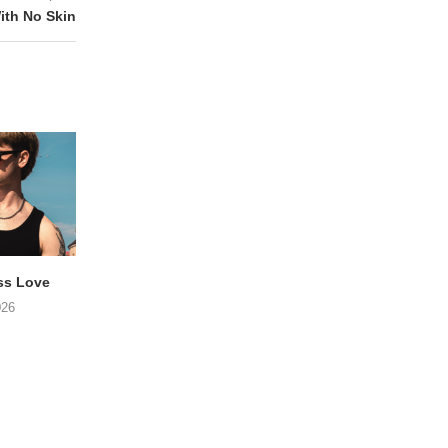
ith No Skin
ss Love
TROOST – Not All Men
NOAH TATE – Boy
026
06/08/2026
06/08/2026