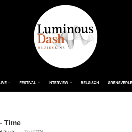
LIVE
FESTIVAL
INTERVIEW
BELGISCH
GRENSVERL
– Time
rt Geurts
13/03/2024