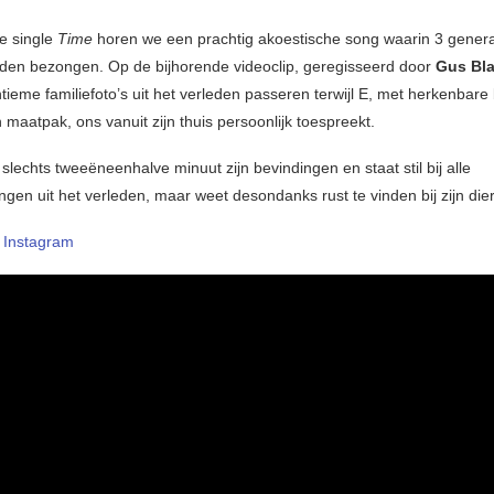
e single
Time
horen we een prachtig akoestische song waarin 3 genera
den bezongen. Op de bijhorende videoclip, geregisseerd door
Gus Bla
tieme familiefoto’s uit het verleden passeren terwijl E, met herkenbare
 maatpak, ons vanuit zijn thuis persoonlijk toespreekt.
 slechts tweeëneenhalve minuut zijn bevindingen en staat stil bij alle
gen uit het verleden, maar weet desondanks rust te vinden bij zijn die
–
Instagram