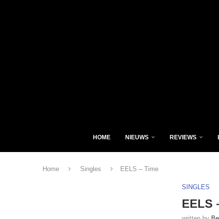
HOME
NIEUWS
REVIEWS
Home
Singles
EELS – Time
SINGLES
EELS 
written by
Be