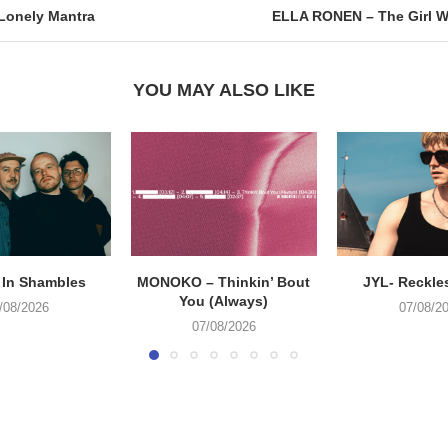
Lonely Mantra
ELLA RONEN – The Girl W
YOU MAY ALSO LIKE
 In Shambles
MONOKO – Thinkin’ Bout
JYL- Reckle
You (Always)
/08/2026
07/08/2
07/08/2026