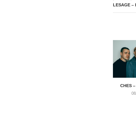
LESAGE – 
CHES –
08