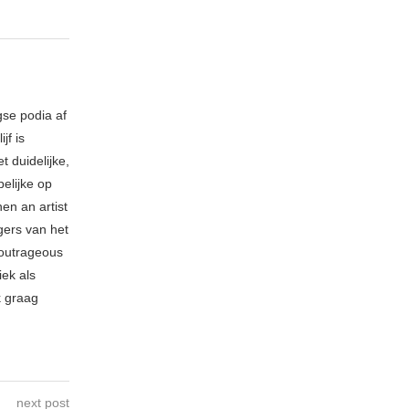
gse podia af
jf is
t duidelijke,
elijke op
hen an artist
gers van het
 outrageous
ek als
k graag
next post