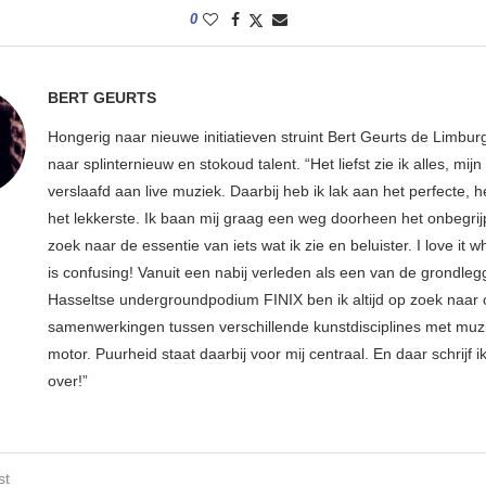
0
BERT GEURTS
Hongerig naar nieuwe initiatieven struint Bert Geurts de Limbur
naar splinternieuw en stokoud talent. “Het liefst zie ik alles, mijn li
verslaafd aan live muziek. Daarbij heb ik lak aan het perfecte, he
het lekkerste. Ik baan mij graag een weg doorheen het onbegrijp
zoek naar de essentie van iets wat ik zie en beluister. I love it w
is confusing! Vanuit een nabij verleden als een van de grondleg
Hasseltse undergroundpodium FINIX ben ik altijd op zoek naar
samenwerkingen tussen verschillende kunstdisciplines met muzi
motor. Puurheid staat daarbij voor mij centraal. En daar schrijf i
over!”
st