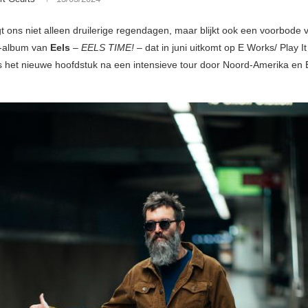
t ons niet alleen druilerige regendagen, maar blijkt ook een voorbode 
o-album van
Eels
–
EELS TIME!
– dat in juni uitkomt op
E Works/ Play I
s het nieuwe hoofdstuk na een intensieve tour door Noord-Amerika en 