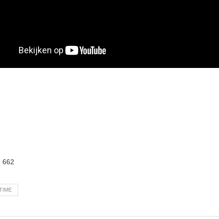
:
662
TIME