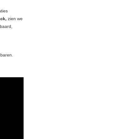
ties
ck,
zien we
 baard,
rbaren.