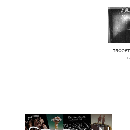
TROOST 
06