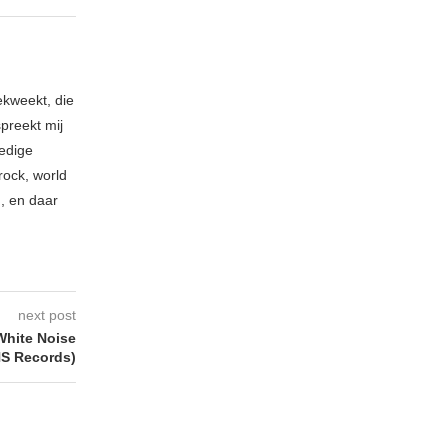
ekweekt, die
spreekt mij
ledige
rock, world
n, en daar
next post
hite Noise
S Records)