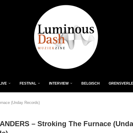
LIVE
FESTIVAL
INTERVIEW
BELGISCH
GRENSVERL
rnace (Unday Records)
SANDERS – Stroking The Furnace (Und