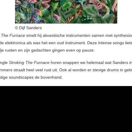
© Dijf Sanders
g The Furnace
smelt hij akoestische instrumenten samen met synthesiz
 de elektronica als was het een oud instrument. Deze intense songs liete
jdje rusten en zijn gedachten gingen even op pauze.
ingle
Stroking The Furnace
horen snappen we helemaal wat Sanders i
mers straalt heel veel rust uit. Ook al worden er stevige drums in gebr
stige soundscapes de bovenhand.