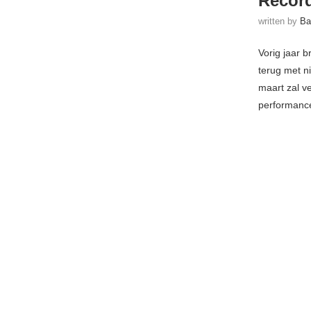
Recor
written by
Ba
Vorig jaar b
terug met n
maart zal v
performance