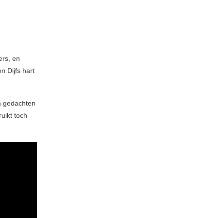
ers, en
n Dijfs hart
n gedachten
uikt toch