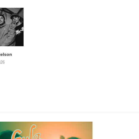
elson
ANDRIES BOONE –
FÄM – Better Late 
Lamprohiza Splendidula
Never
026
(Trad Records)
02/08/2026
03/08/2026