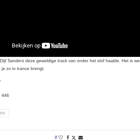
 Dijf Sanders deze geweldige track van onder het stof haalde. Het is we
je zo in trance brengt.
P
:
446
ERS
0