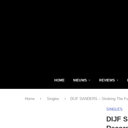
HOME
NIEUWS
REVIEWS
Home
Singles
DIJF SANDERS – Stroking The Fu
SINGLES
DIJF 