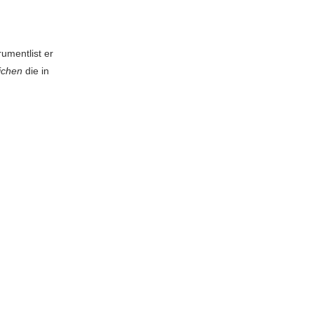
rumentlist er
ichen
die in