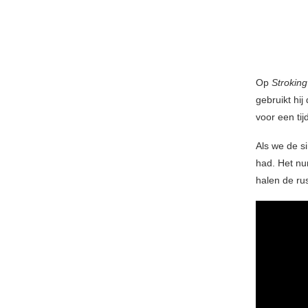
Op
Strokin
gebruikt hij
voor een ti
Als we de s
had. Het num
halen de ru