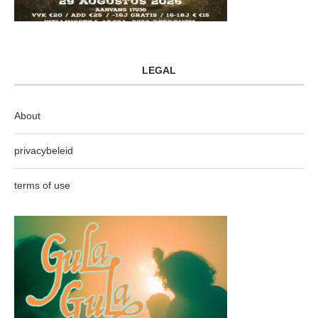
LEGAL
About
privacybeleid
terms of use