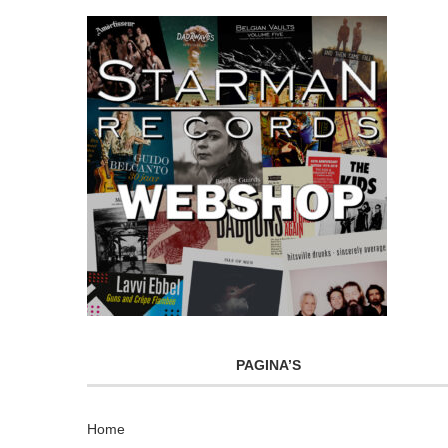
PAGINA’S
Home