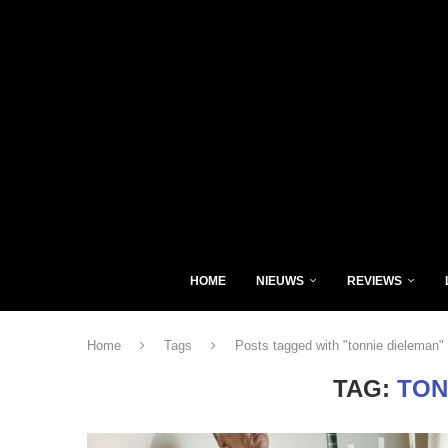
HOME
NIEUWS
REVIEWS
Home
Tags
Posts tagged with "tonnie dieleman"
TAG:
TON