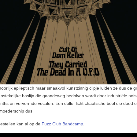
orlijk epileptisch maar smaakvol kunstzinnig clipje luiden ze dus de g
anstekelijke baslijn die gaandeweg bedolven wordt door industriële no
ynths en vervormde vocalen. Een dolle, licht chaotische boel die dood e
t moederschip dus.
estellen kan al op de
Fuzz Club Bandcamp
.