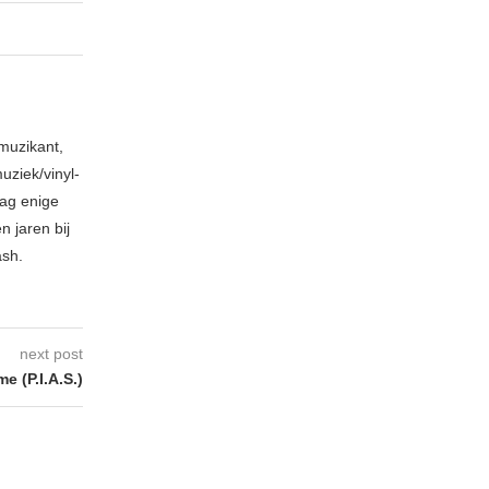
muzikant,
ziek/vinyl-
aag enige
 jaren bij
ash.
next post
 (P.I.A.S.)