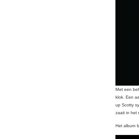
Met een beho
klok. Een a
up Scotty s
zaait in he
Het album b