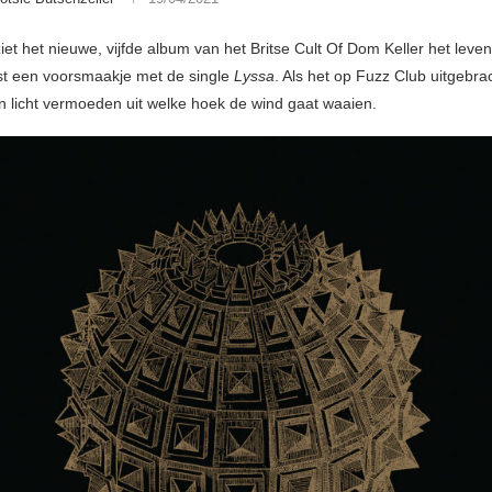
et het nieuwe, vijfde album van het Britse Cult Of Dom Keller het leven
ast een voorsmaakje met de single
Lyssa
. Als het op Fuzz Club uitgebra
en licht vermoeden uit welke hoek de wind gaat waaien.