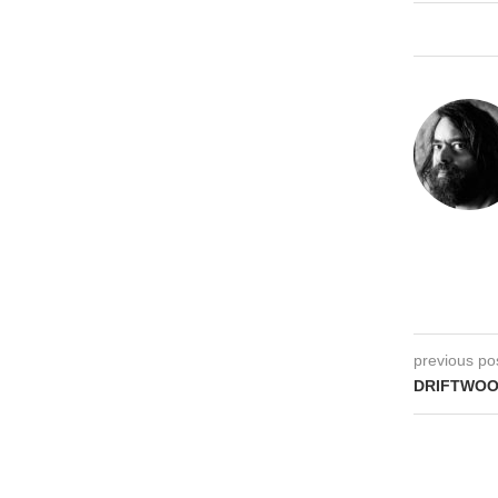
previous po
DRIFTWOOD