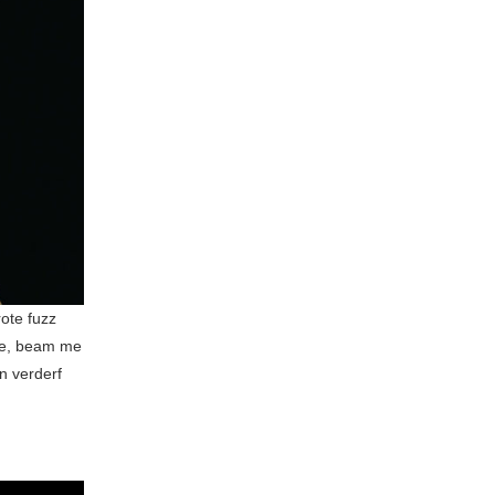
rote fuzz
ise, beam me
n verderf