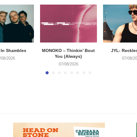
 In Shambles
MONOKO – Thinkin’ Bout
JYL- Reckle
You (Always)
/08/2026
07/08/2
07/08/2026