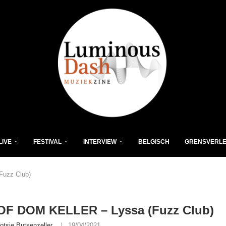
LIVE
FESTIVAL
INTERVIEW
BELGISCH
GRENSVERL
uzz Club)
OF DOM KELLER – Lyssa (Fuzz Club)
otsie Butsenzeller
19/04/2021