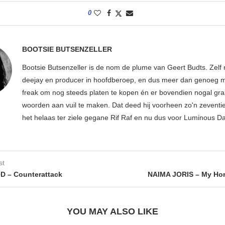
0
BOOTSIE BUTSENZELLER
Bootsie Butsenzeller is de nom de plume van Geert Budts. Zelf 
deejay en producer in hoofdberoep, en dus meer dan genoeg mu
freak om nog steeds platen te kopen én er bovendien nogal gr
woorden aan vuil te maken. Dat deed hij voorheen zo'n zeventien
het helaas ter ziele gegane Rif Raf en nu dus voor Luminous D
st
 – Counterattack
NAIMA JORIS – My Home
YOU MAY ALSO LIKE