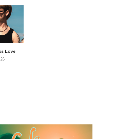
ss Love
TROOST – Not All Men
NOAH TATE – Boy
026
06/08/2026
06/08/2026