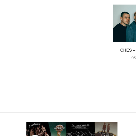
CHES –
08