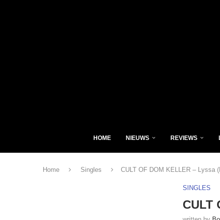
HOME
NIEUWS
REVIEWS
Home
Singles
CULT OF DOM KELLER – Lyssa (F
SINGLES
CULT 
written by
Bo